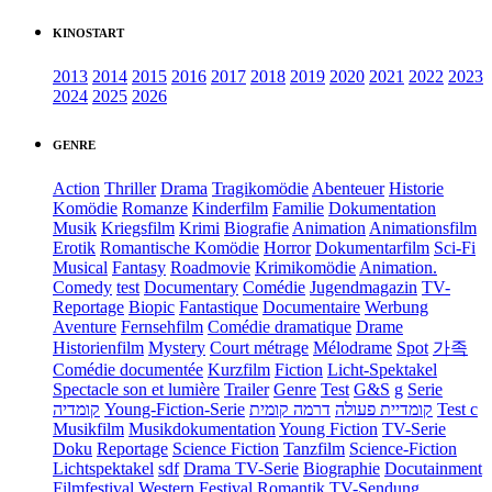
KINOSTART
2013
2014
2015
2016
2017
2018
2019
2020
2021
2022
2023
2024
2025
2026
GENRE
Action
Thriller
Drama
Tragikomödie
Abenteuer
Historie
Komödie
Romanze
Kinderfilm
Familie
Dokumentation
Musik
Kriegsfilm
Krimi
Biografie
Animation
Animationsfilm
Erotik
Romantische Komödie
Horror
Dokumentarfilm
Sci-Fi
Musical
Fantasy
Roadmovie
Krimikomödie
Animation.
Comedy
test
Documentary
Comédie
Jugendmagazin
TV-
Reportage
Biopic
Fantastique
Documentaire
Werbung
Aventure
Fernsehfilm
Comédie dramatique
Drame
Historienfilm
Mystery
Court métrage
Mélodrame
Spot
가족
Comédie documentée
Kurzfilm
Fiction
Licht-Spektakel
Spectacle son et lumière
Trailer
Genre
Test
G&S
g
Serie
קומדיה
Young-Fiction-Serie
דרמה קומית
קומדיית פעולה
Test c
Musikfilm
Musikdokumentation
Young Fiction
TV-Serie
Doku
Reportage
Science Fiction
Tanzfilm
Science-Fiction
Lichtspektakel
sdf
Drama TV-Serie
Biographie
Docutainment
Filmfestival
Western
Festival
Romantik
TV-Sendung