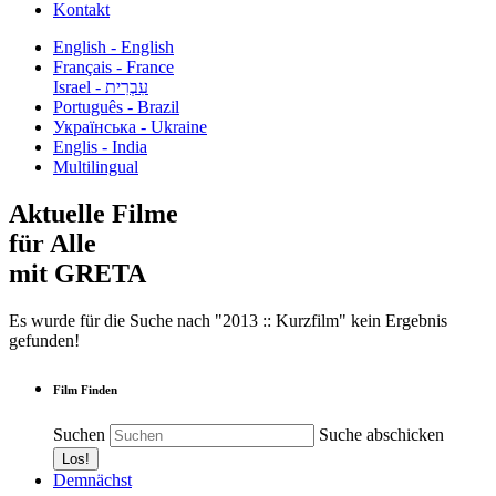
Kontakt
English - English
Français - France
עִבְרִית - Israel
Português - Brazil
Українська - Ukraine
Englis - India
Multilingual
Aktuelle Filme
für Alle
mit GRETA
Es wurde für die Suche nach "2013 :: Kurzfilm" kein Ergebnis
gefunden!
Film Finden
Suchen
Suche abschicken
Demnächst