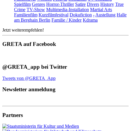
Spielfilm
Genres
Horror-Thriller
Satire
Divers
History
True
Crime
TV-Show
Multimedia-Installation
Martial Arts
Familienfilm
Kurzfilmfestival
Dokufiction
-
Austellung
Halle
am Berghain Berlin
Familie / Kinder
Kdrama
Jetzt weiterempfehlen!
GRETA auf Facebook
@GRETA_app bei Twitter
Tweets von @GRETA_App
Newsletter anmeldung
Partners