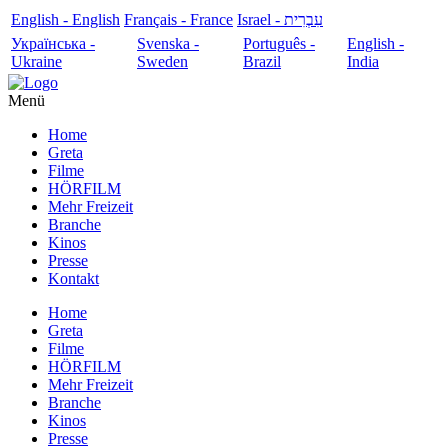
English - English
Français - France
עִבְרִית - Israel
Українська -
Svenska -
Português -
English -
Ukraine
Sweden
Brazil
India
Menü
Home
Greta
Filme
HÖRFILM
Mehr Freizeit
Branche
Kinos
Presse
Kontakt
Home
Greta
Filme
HÖRFILM
Mehr Freizeit
Branche
Kinos
Presse