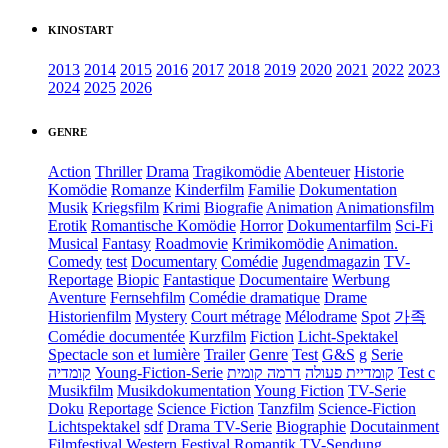
KINOSTART
2013
2014
2015
2016
2017
2018
2019
2020
2021
2022
2023
2024
2025
2026
GENRE
Action
Thriller
Drama
Tragikomödie
Abenteuer
Historie
Komödie
Romanze
Kinderfilm
Familie
Dokumentation
Musik
Kriegsfilm
Krimi
Biografie
Animation
Animationsfilm
Erotik
Romantische Komödie
Horror
Dokumentarfilm
Sci-Fi
Musical
Fantasy
Roadmovie
Krimikomödie
Animation.
Comedy
test
Documentary
Comédie
Jugendmagazin
TV-
Reportage
Biopic
Fantastique
Documentaire
Werbung
Aventure
Fernsehfilm
Comédie dramatique
Drame
Historienfilm
Mystery
Court métrage
Mélodrame
Spot
가족
Comédie documentée
Kurzfilm
Fiction
Licht-Spektakel
Spectacle son et lumière
Trailer
Genre
Test
G&S
g
Serie
קומדיה
Young-Fiction-Serie
דרמה קומית
קומדיית פעולה
Test c
Musikfilm
Musikdokumentation
Young Fiction
TV-Serie
Doku
Reportage
Science Fiction
Tanzfilm
Science-Fiction
Lichtspektakel
sdf
Drama TV-Serie
Biographie
Docutainment
Filmfestival
Western
Festival
Romantik
TV-Sendung