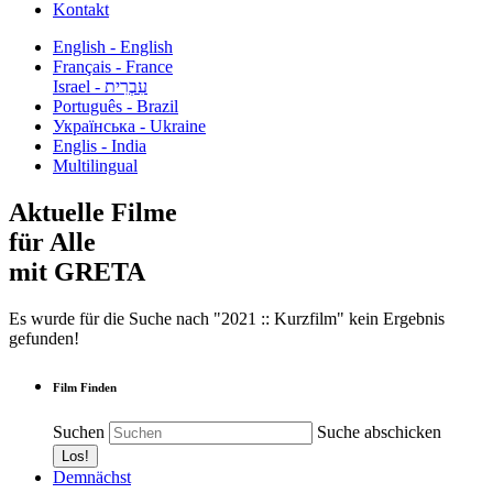
Kontakt
English - English
Français - France
עִבְרִית - Israel
Português - Brazil
Українська - Ukraine
Englis - India
Multilingual
Aktuelle Filme
für Alle
mit GRETA
Es wurde für die Suche nach "2021 :: Kurzfilm" kein Ergebnis
gefunden!
Film Finden
Suchen
Suche abschicken
Demnächst