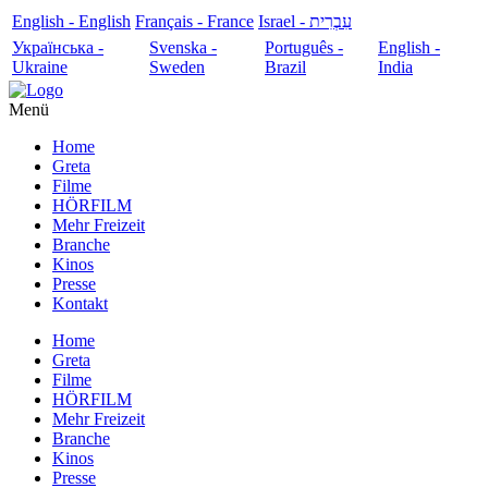
English - English
Français - France
עִבְרִית - Israel
Українська -
Svenska -
Português -
English -
Ukraine
Sweden
Brazil
India
Menü
Home
Greta
Filme
HÖRFILM
Mehr Freizeit
Branche
Kinos
Presse
Kontakt
Home
Greta
Filme
HÖRFILM
Mehr Freizeit
Branche
Kinos
Presse