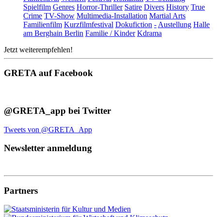
Spielfilm
Genres
Horror-Thriller
Satire
Divers
History
True
Crime
TV-Show
Multimedia-Installation
Martial Arts
Familienfilm
Kurzfilmfestival
Dokufiction
-
Austellung
Halle
am Berghain Berlin
Familie / Kinder
Kdrama
Jetzt weiterempfehlen!
GRETA auf Facebook
@GRETA_app bei Twitter
Tweets von @GRETA_App
Newsletter anmeldung
Partners