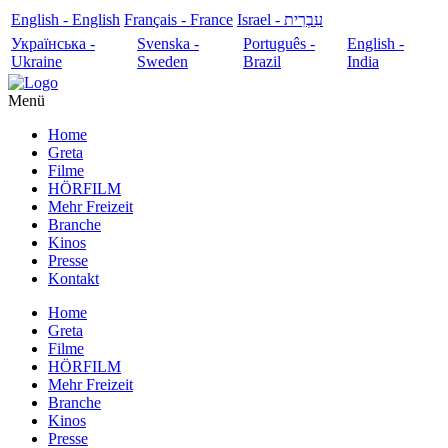
English - English
Français - France
עִבְרִית - Israel
Українська -
Svenska -
Português -
English -
Ukraine
Sweden
Brazil
India
Menü
Home
Greta
Filme
HÖRFILM
Mehr Freizeit
Branche
Kinos
Presse
Kontakt
Home
Greta
Filme
HÖRFILM
Mehr Freizeit
Branche
Kinos
Presse