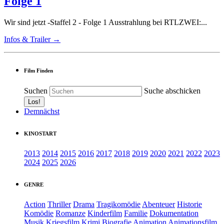
Folge 1
Wir sind jetzt -Staffel 2 - Folge 1 Ausstrahlung bei RTLZWEI:...
Infos & Trailer →
Film Finden
Suchen
Suche abschicken
Demnächst
KINOSTART
2013
2014
2015
2016
2017
2018
2019
2020
2021
2022
2023
2024
2025
2026
GENRE
Action
Thriller
Drama
Tragikomödie
Abenteuer
Historie
Komödie
Romanze
Kinderfilm
Familie
Dokumentation
Musik
Kriegsfilm
Krimi
Biografie
Animation
Animationsfilm