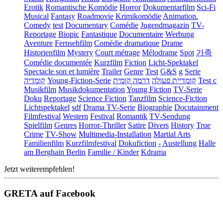
Erotik
Romantische Komödie
Horror
Dokumentarfilm
Sci-Fi
Musical
Fantasy
Roadmovie
Krimikomödie
Animation.
Comedy
test
Documentary
Comédie
Jugendmagazin
TV-
Reportage
Biopic
Fantastique
Documentaire
Werbung
Aventure
Fernsehfilm
Comédie dramatique
Drame
Historienfilm
Mystery
Court métrage
Mélodrame
Spot
가족
Comédie documentée
Kurzfilm
Fiction
Licht-Spektakel
Spectacle son et lumière
Trailer
Genre
Test
G&S
g
Serie
קומדיה
Young-Fiction-Serie
דרמה קומית
קומדיית פעולה
Test c
Musikfilm
Musikdokumentation
Young Fiction
TV-Serie
Doku
Reportage
Science Fiction
Tanzfilm
Science-Fiction
Lichtspektakel
sdf
Drama TV-Serie
Biographie
Docutainment
Filmfestival
Western
Festival
Romantik
TV-Sendung
Spielfilm
Genres
Horror-Thriller
Satire
Divers
History
True
Crime
TV-Show
Multimedia-Installation
Martial Arts
Familienfilm
Kurzfilmfestival
Dokufiction
-
Austellung
Halle
am Berghain Berlin
Familie / Kinder
Kdrama
Jetzt weiterempfehlen!
GRETA auf Facebook