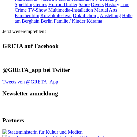
Spielfilm
Genres
Horror-Thriller
Satire
Divers
History
True
Crime
TV-Show
Multimedia-Installation
Martial Arts
Familienfilm
Kurzfilmfestival
Dokufiction
-
Austellung
Halle
am Berghain Berlin
Familie / Kinder
Kdrama
Jetzt weiterempfehlen!
GRETA auf Facebook
@GRETA_app bei Twitter
Tweets von @GRETA_App
Newsletter anmeldung
Partners