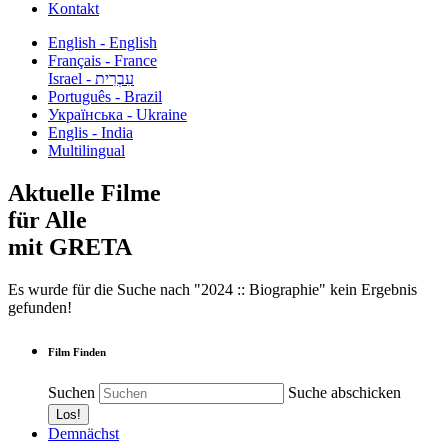
Kontakt
English - English
Français - France
עִבְרִית - Israel
Português - Brazil
Українська - Ukraine
Englis - India
Multilingual
Aktuelle Filme
für Alle
mit GRETA
Es wurde für die Suche nach "2024 :: Biographie" kein Ergebnis
gefunden!
Film Finden
Suchen
Suche abschicken
Demnächst