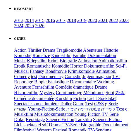
KINOSTART
2013
2014
2015
2016
2017
2018
2019
2020
2021
2022
2023
2024
2025
2026
GENRE
Action
Thriller
Drama
Tragikomödie
Abenteuer
Historie
Komödie
Romanze
Kinderfilm
Familie
Dokumentation
Musik
Kriegsfilm
Krimi
Biografie
Animation
Animationsfilm
Erotik
Romantische Komödie
Horror
Dokumentarfilm
Sci-Fi
Musical
Fantasy
Roadmovie
Krimikomödie
Animation.
Comedy
test
Documentary
Comédie
Jugendmagazin
TV-
Reportage
Biopic
Fantastique
Documentaire
Werbung
Aventure
Fernsehfilm
Comédie dramatique
Drame
Historienfilm
Mystery
Court métrage
Mélodrame
Spot
가족
Comédie documentée
Kurzfilm
Fiction
Licht-Spektakel
Spectacle son et lumière
Trailer
Genre
Test
G&S
g
Serie
קומדיה
Young-Fiction-Serie
דרמה קומית
קומדיית פעולה
Test c
Musikfilm
Musikdokumentation
Young Fiction
TV-Serie
Doku
Reportage
Science Fiction
Tanzfilm
Science-Fiction
Lichtspektakel
sdf
Drama TV-Serie
Biographie
Docutainment
Filmfestival
Western
Festival
Romantik
TV-Sendung