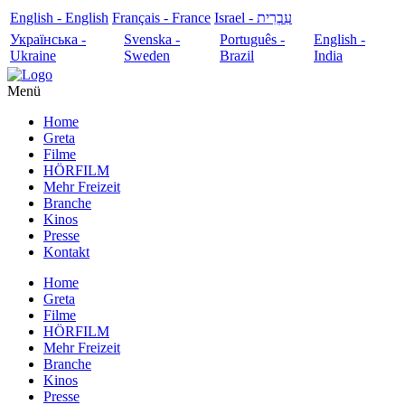
English - English
Français - France
עִבְרִית - Israel
Українська -
Svenska -
Português -
English -
Ukraine
Sweden
Brazil
India
Menü
Home
Greta
Filme
HÖRFILM
Mehr Freizeit
Branche
Kinos
Presse
Kontakt
Home
Greta
Filme
HÖRFILM
Mehr Freizeit
Branche
Kinos
Presse