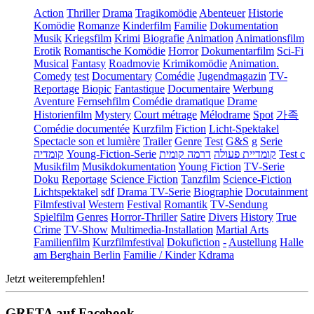
Action
Thriller
Drama
Tragikomödie
Abenteuer
Historie
Komödie
Romanze
Kinderfilm
Familie
Dokumentation
Musik
Kriegsfilm
Krimi
Biografie
Animation
Animationsfilm
Erotik
Romantische Komödie
Horror
Dokumentarfilm
Sci-Fi
Musical
Fantasy
Roadmovie
Krimikomödie
Animation.
Comedy
test
Documentary
Comédie
Jugendmagazin
TV-
Reportage
Biopic
Fantastique
Documentaire
Werbung
Aventure
Fernsehfilm
Comédie dramatique
Drame
Historienfilm
Mystery
Court métrage
Mélodrame
Spot
가족
Comédie documentée
Kurzfilm
Fiction
Licht-Spektakel
Spectacle son et lumière
Trailer
Genre
Test
G&S
g
Serie
קומדיה
Young-Fiction-Serie
דרמה קומית
קומדיית פעולה
Test c
Musikfilm
Musikdokumentation
Young Fiction
TV-Serie
Doku
Reportage
Science Fiction
Tanzfilm
Science-Fiction
Lichtspektakel
sdf
Drama TV-Serie
Biographie
Docutainment
Filmfestival
Western
Festival
Romantik
TV-Sendung
Spielfilm
Genres
Horror-Thriller
Satire
Divers
History
True
Crime
TV-Show
Multimedia-Installation
Martial Arts
Familienfilm
Kurzfilmfestival
Dokufiction
-
Austellung
Halle
am Berghain Berlin
Familie / Kinder
Kdrama
Jetzt weiterempfehlen!
GRETA auf Facebook