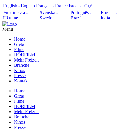
English - English
Français - France
עִבְרִית - Israel
Українська -
Svenska -
Português -
English -
Ukraine
Sweden
Brazil
India
Menü
Home
Greta
Filme
HÖRFILM
Mehr Freizeit
Branche
Kinos
Presse
Kontakt
Home
Greta
Filme
HÖRFILM
Mehr Freizeit
Branche
Kinos
Presse