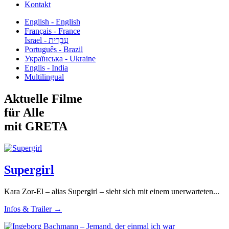
Kontakt
English - English
Français - France
עִבְרִית - Israel
Português - Brazil
Українська - Ukraine
Englis - India
Multilingual
Aktuelle Filme
für Alle
mit GRETA
Supergirl
Kara Zor-El – alias Supergirl – sieht sich mit einem unerwarteten...
Infos & Trailer →