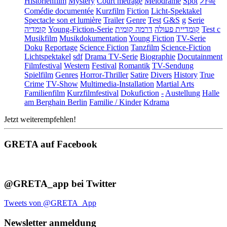
Historienfilm
Mystery
Court métrage
Mélodrame
Spot
가족
Comédie documentée
Kurzfilm
Fiction
Licht-Spektakel
Spectacle son et lumière
Trailer
Genre
Test
G&S
g
Serie
קומדיה
Young-Fiction-Serie
דרמה קומית
קומדיית פעולה
Test c
Musikfilm
Musikdokumentation
Young Fiction
TV-Serie
Doku
Reportage
Science Fiction
Tanzfilm
Science-Fiction
Lichtspektakel
sdf
Drama TV-Serie
Biographie
Docutainment
Filmfestival
Western
Festival
Romantik
TV-Sendung
Spielfilm
Genres
Horror-Thriller
Satire
Divers
History
True
Crime
TV-Show
Multimedia-Installation
Martial Arts
Familienfilm
Kurzfilmfestival
Dokufiction
-
Austellung
Halle
am Berghain Berlin
Familie / Kinder
Kdrama
Jetzt weiterempfehlen!
GRETA auf Facebook
@GRETA_app bei Twitter
Tweets von @GRETA_App
Newsletter anmeldung