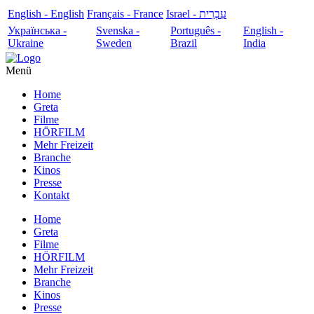
English - English
Français - France
עִבְרִית - Israel
Українська -
Svenska -
Português -
English -
Ukraine
Sweden
Brazil
India
Menü
Home
Greta
Filme
HÖRFILM
Mehr Freizeit
Branche
Kinos
Presse
Kontakt
Home
Greta
Filme
HÖRFILM
Mehr Freizeit
Branche
Kinos
Presse