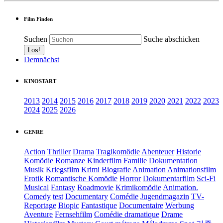
Film Finden
Suchen
Suche abschicken
Demnächst
KINOSTART
2013
2014
2015
2016
2017
2018
2019
2020
2021
2022
2023
2024
2025
2026
GENRE
Action
Thriller
Drama
Tragikomödie
Abenteuer
Historie
Komödie
Romanze
Kinderfilm
Familie
Dokumentation
Musik
Kriegsfilm
Krimi
Biografie
Animation
Animationsfilm
Erotik
Romantische Komödie
Horror
Dokumentarfilm
Sci-Fi
Musical
Fantasy
Roadmovie
Krimikomödie
Animation.
Comedy
test
Documentary
Comédie
Jugendmagazin
TV-
Reportage
Biopic
Fantastique
Documentaire
Werbung
Aventure
Fernsehfilm
Comédie dramatique
Drame