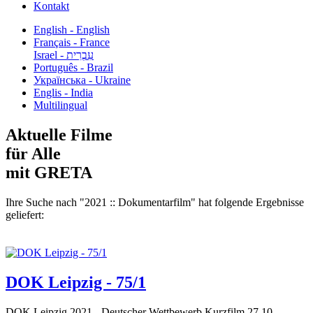
Kontakt
English - English
Français - France
עִבְרִית - Israel
Português - Brazil
Українська - Ukraine
Englis - India
Multilingual
Aktuelle Filme
für Alle
mit GRETA
Ihre Suche nach "2021 :: Dokumentarfilm" hat folgende Ergebnisse
geliefert:
DOK Leipzig - 75/1
DOK Leipzig 2021 - Deutscher Wettbewerb Kurzfilm 27.10. -...