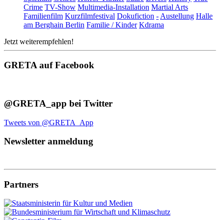
Crime
TV-Show
Multimedia-Installation
Martial Arts
Familienfilm
Kurzfilmfestival
Dokufiction
-
Austellung
Halle
am Berghain Berlin
Familie / Kinder
Kdrama
Jetzt weiterempfehlen!
GRETA auf Facebook
@GRETA_app bei Twitter
Tweets von @GRETA_App
Newsletter anmeldung
Partners