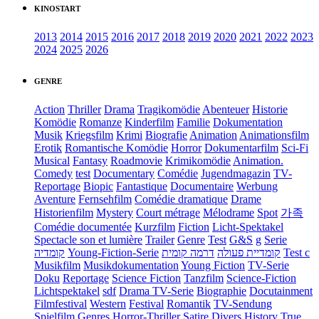
KINOSTART
2013
2014
2015
2016
2017
2018
2019
2020
2021
2022
2023
2024
2025
2026
GENRE
Action
Thriller
Drama
Tragikomödie
Abenteuer
Historie
Komödie
Romanze
Kinderfilm
Familie
Dokumentation
Musik
Kriegsfilm
Krimi
Biografie
Animation
Animationsfilm
Erotik
Romantische Komödie
Horror
Dokumentarfilm
Sci-Fi
Musical
Fantasy
Roadmovie
Krimikomödie
Animation.
Comedy
test
Documentary
Comédie
Jugendmagazin
TV-
Reportage
Biopic
Fantastique
Documentaire
Werbung
Aventure
Fernsehfilm
Comédie dramatique
Drame
Historienfilm
Mystery
Court métrage
Mélodrame
Spot
가족
Comédie documentée
Kurzfilm
Fiction
Licht-Spektakel
Spectacle son et lumière
Trailer
Genre
Test
G&S
g
Serie
קומדיה
Young-Fiction-Serie
דרמה קומית
קומדיית פעולה
Test c
Musikfilm
Musikdokumentation
Young Fiction
TV-Serie
Doku
Reportage
Science Fiction
Tanzfilm
Science-Fiction
Lichtspektakel
sdf
Drama TV-Serie
Biographie
Docutainment
Filmfestival
Western
Festival
Romantik
TV-Sendung
Spielfilm
Genres
Horror-Thriller
Satire
Divers
History
True