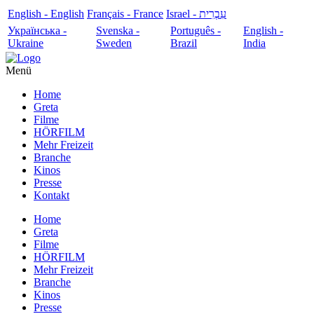
English - English
Français - France
עִבְרִית - Israel
Українська -
Svenska -
Português -
English -
Ukraine
Sweden
Brazil
India
Menü
Home
Greta
Filme
HÖRFILM
Mehr Freizeit
Branche
Kinos
Presse
Kontakt
Home
Greta
Filme
HÖRFILM
Mehr Freizeit
Branche
Kinos
Presse