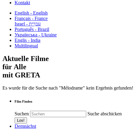
Kontakt
English - English
Français - France
עִבְרִית - Israel
Português - Brazil
Українська - Ukraine
Englis - India
Multilingual
Aktuelle Filme
für Alle
mit GRETA
Es wurde für die Suche nach "Mélodrame" kein Ergebnis gefunden!
Film Finden
Suchen
Suche abschicken
Demnächst