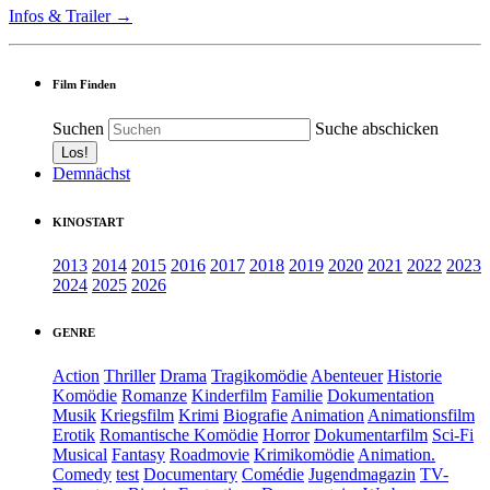
Infos & Trailer →
Film Finden
Suchen
Suche abschicken
Demnächst
KINOSTART
2013
2014
2015
2016
2017
2018
2019
2020
2021
2022
2023
2024
2025
2026
GENRE
Action
Thriller
Drama
Tragikomödie
Abenteuer
Historie
Komödie
Romanze
Kinderfilm
Familie
Dokumentation
Musik
Kriegsfilm
Krimi
Biografie
Animation
Animationsfilm
Erotik
Romantische Komödie
Horror
Dokumentarfilm
Sci-Fi
Musical
Fantasy
Roadmovie
Krimikomödie
Animation.
Comedy
test
Documentary
Comédie
Jugendmagazin
TV-