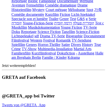
Reportage
Biopic
Fantastique
Documentaire
Werbung
Aventure
Fernsehfilm
Comédie dramatique
Drame
Historienfilm
Mystery
Court métrage
Mélodrame
Spot
가족
Comédie documentée
Kurzfilm
Fiction
Licht-Spektakel
Spectacle son et lumière
Trailer
Genre
Test
G&S
g
Serie
קומדיה
Young-Fiction-Serie
דרמה קומית
קומדיית פעולה
Test c
Musikfilm
Musikdokumentation
Young Fiction
TV-Serie
Doku
Reportage
Science Fiction
Tanzfilm
Science-Fiction
Lichtspektakel
sdf
Drama TV-Serie
Biographie
Docutainment
Filmfestival
Western
Festival
Romantik
TV-Sendung
Spielfilm
Genres
Horror-Thriller
Satire
Divers
History
True
Crime
TV-Show
Multimedia-Installation
Martial Arts
Familienfilm
Kurzfilmfestival
Dokufiction
-
Austellung
Halle
am Berghain Berlin
Familie / Kinder
Kdrama
Jetzt weiterempfehlen!
GRETA auf Facebook
@GRETA_app bei Twitter
Tweets von @GRETA_App