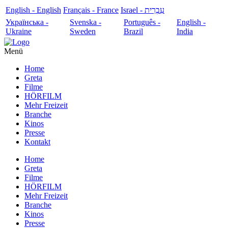
English - English
Français - France
עִבְרִית - Israel
Українська -
Svenska -
Português -
English -
Ukraine
Sweden
Brazil
India
Menü
Home
Greta
Filme
HÖRFILM
Mehr Freizeit
Branche
Kinos
Presse
Kontakt
Home
Greta
Filme
HÖRFILM
Mehr Freizeit
Branche
Kinos
Presse