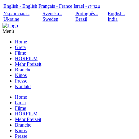
English - English
Français - France
עִבְרִית - Israel
Українська -
Svenska -
Português -
English -
Ukraine
Sweden
Brazil
India
Menü
Home
Greta
Filme
HÖRFILM
Mehr Freizeit
Branche
Kinos
Presse
Kontakt
Home
Greta
Filme
HÖRFILM
Mehr Freizeit
Branche
Kinos
Presse