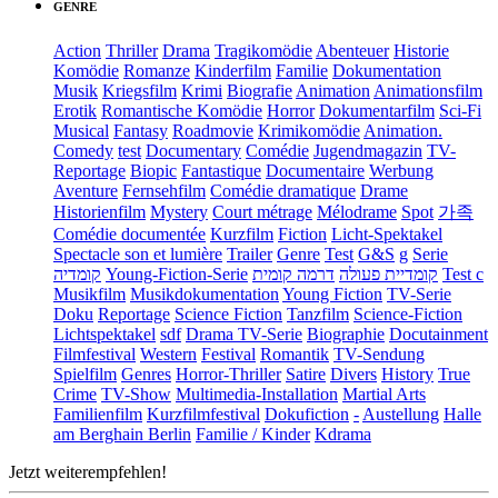
GENRE
Action
Thriller
Drama
Tragikomödie
Abenteuer
Historie
Komödie
Romanze
Kinderfilm
Familie
Dokumentation
Musik
Kriegsfilm
Krimi
Biografie
Animation
Animationsfilm
Erotik
Romantische Komödie
Horror
Dokumentarfilm
Sci-Fi
Musical
Fantasy
Roadmovie
Krimikomödie
Animation.
Comedy
test
Documentary
Comédie
Jugendmagazin
TV-
Reportage
Biopic
Fantastique
Documentaire
Werbung
Aventure
Fernsehfilm
Comédie dramatique
Drame
Historienfilm
Mystery
Court métrage
Mélodrame
Spot
가족
Comédie documentée
Kurzfilm
Fiction
Licht-Spektakel
Spectacle son et lumière
Trailer
Genre
Test
G&S
g
Serie
קומדיה
Young-Fiction-Serie
דרמה קומית
קומדיית פעולה
Test c
Musikfilm
Musikdokumentation
Young Fiction
TV-Serie
Doku
Reportage
Science Fiction
Tanzfilm
Science-Fiction
Lichtspektakel
sdf
Drama TV-Serie
Biographie
Docutainment
Filmfestival
Western
Festival
Romantik
TV-Sendung
Spielfilm
Genres
Horror-Thriller
Satire
Divers
History
True
Crime
TV-Show
Multimedia-Installation
Martial Arts
Familienfilm
Kurzfilmfestival
Dokufiction
-
Austellung
Halle
am Berghain Berlin
Familie / Kinder
Kdrama
Jetzt weiterempfehlen!