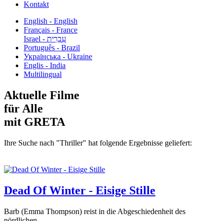
Kontakt
English - English
Français - France
עִבְרִית - Israel
Português - Brazil
Українська - Ukraine
Englis - India
Multilingual
Aktuelle Filme
für Alle
mit GRETA
Ihre Suche nach "Thriller" hat folgende Ergebnisse geliefert:
Dead Of Winter - Eisige Stille
Barb (Emma Thompson) reist in die Abgeschiedenheit des
nördlichen...