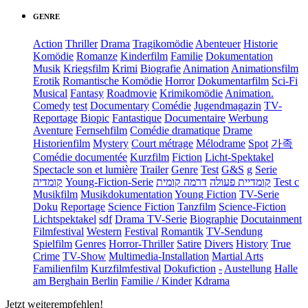
GENRE
Action
Thriller
Drama
Tragikomödie
Abenteuer
Historie
Komödie
Romanze
Kinderfilm
Familie
Dokumentation
Musik
Kriegsfilm
Krimi
Biografie
Animation
Animationsfilm
Erotik
Romantische Komödie
Horror
Dokumentarfilm
Sci-Fi
Musical
Fantasy
Roadmovie
Krimikomödie
Animation.
Comedy
test
Documentary
Comédie
Jugendmagazin
TV-
Reportage
Biopic
Fantastique
Documentaire
Werbung
Aventure
Fernsehfilm
Comédie dramatique
Drame
Historienfilm
Mystery
Court métrage
Mélodrame
Spot
가족
Comédie documentée
Kurzfilm
Fiction
Licht-Spektakel
Spectacle son et lumière
Trailer
Genre
Test
G&S
g
Serie
קומדיה
Young-Fiction-Serie
דרמה קומית
קומדיית פעולה
Test c
Musikfilm
Musikdokumentation
Young Fiction
TV-Serie
Doku
Reportage
Science Fiction
Tanzfilm
Science-Fiction
Lichtspektakel
sdf
Drama TV-Serie
Biographie
Docutainment
Filmfestival
Western
Festival
Romantik
TV-Sendung
Spielfilm
Genres
Horror-Thriller
Satire
Divers
History
True
Crime
TV-Show
Multimedia-Installation
Martial Arts
Familienfilm
Kurzfilmfestival
Dokufiction
-
Austellung
Halle
am Berghain Berlin
Familie / Kinder
Kdrama
Jetzt weiterempfehlen!