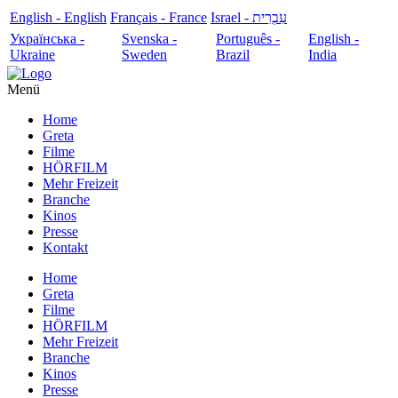
English - English
Français - France
עִבְרִית - Israel
Українська -
Svenska -
Português -
English -
Ukraine
Sweden
Brazil
India
Menü
Home
Greta
Filme
HÖRFILM
Mehr Freizeit
Branche
Kinos
Presse
Kontakt
Home
Greta
Filme
HÖRFILM
Mehr Freizeit
Branche
Kinos
Presse