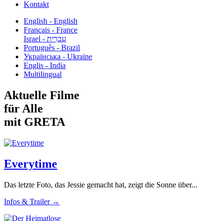
Kontakt
English - English
Français - France
עִבְרִית - Israel
Português - Brazil
Українська - Ukraine
Englis - India
Multilingual
Aktuelle Filme
für Alle
mit GRETA
Everytime
Das letzte Foto, das Jessie gemacht hat, zeigt die Sonne über...
Infos & Trailer →