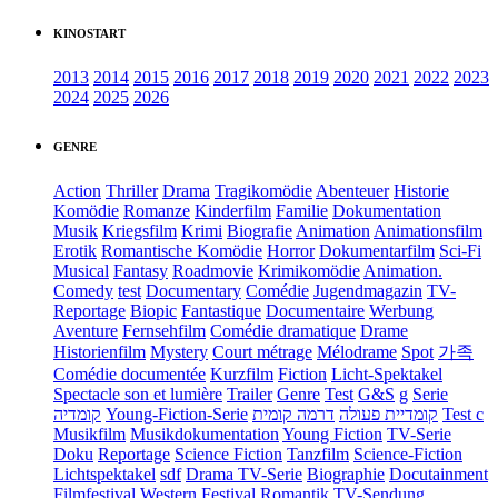
KINOSTART
2013
2014
2015
2016
2017
2018
2019
2020
2021
2022
2023
2024
2025
2026
GENRE
Action
Thriller
Drama
Tragikomödie
Abenteuer
Historie
Komödie
Romanze
Kinderfilm
Familie
Dokumentation
Musik
Kriegsfilm
Krimi
Biografie
Animation
Animationsfilm
Erotik
Romantische Komödie
Horror
Dokumentarfilm
Sci-Fi
Musical
Fantasy
Roadmovie
Krimikomödie
Animation.
Comedy
test
Documentary
Comédie
Jugendmagazin
TV-
Reportage
Biopic
Fantastique
Documentaire
Werbung
Aventure
Fernsehfilm
Comédie dramatique
Drame
Historienfilm
Mystery
Court métrage
Mélodrame
Spot
가족
Comédie documentée
Kurzfilm
Fiction
Licht-Spektakel
Spectacle son et lumière
Trailer
Genre
Test
G&S
g
Serie
קומדיה
Young-Fiction-Serie
דרמה קומית
קומדיית פעולה
Test c
Musikfilm
Musikdokumentation
Young Fiction
TV-Serie
Doku
Reportage
Science Fiction
Tanzfilm
Science-Fiction
Lichtspektakel
sdf
Drama TV-Serie
Biographie
Docutainment
Filmfestival
Western
Festival
Romantik
TV-Sendung