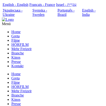
English - English
Français - France
עִבְרִית - Israel
Українська -
Svenska -
Português -
English -
Ukraine
Sweden
Brazil
India
Menü
Home
Greta
Filme
HÖRFILM
Mehr Freizeit
Branche
Kinos
Presse
Kontakt
Home
Greta
Filme
HÖRFILM
Mehr Freizeit
Branche
Kinos
Presse