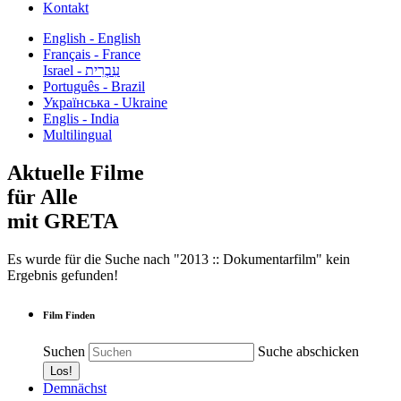
Kontakt
English - English
Français - France
עִבְרִית - Israel
Português - Brazil
Українська - Ukraine
Englis - India
Multilingual
Aktuelle Filme
für Alle
mit GRETA
Es wurde für die Suche nach "2013 :: Dokumentarfilm" kein
Ergebnis gefunden!
Film Finden
Suchen
Suche abschicken
Demnächst