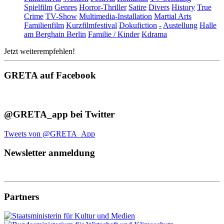
Spielfilm
Genres
Horror-Thriller
Satire
Divers
History
True
Crime
TV-Show
Multimedia-Installation
Martial Arts
Familienfilm
Kurzfilmfestival
Dokufiction
-
Austellung
Halle
am Berghain Berlin
Familie / Kinder
Kdrama
Jetzt weiterempfehlen!
GRETA auf Facebook
@GRETA_app bei Twitter
Tweets von @GRETA_App
Newsletter anmeldung
Partners