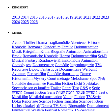
KINOSTART
2013
2014
2015
2016
2017
2018
2019
2020
2021
2022
2023
2024
2025
2026
GENRE
Action
Thriller
Drama
Tragikomödie
Abenteuer
Historie
Komödie
Romanze
Kinderfilm
Familie
Dokumentation
Musik
Kriegsfilm
Krimi
Biografie
Animation
Animationsfilm
Erotik
Romantische Komödie
Horror
Dokumentarfilm
Sci-Fi
Musical
Fantasy
Roadmovie
Krimikomödie
Animation.
Comedy
test
Documentary
Comédie
Jugendmagazin
TV-
Reportage
Biopic
Fantastique
Documentaire
Werbung
Aventure
Fernsehfilm
Comédie dramatique
Drame
Historienfilm
Mystery
Court métrage
Mélodrame
Spot
가족
Comédie documentée
Kurzfilm
Fiction
Licht-Spektakel
Spectacle son et lumière
Trailer
Genre
Test
G&S
g
Serie
קומדיה
Young-Fiction-Serie
דרמה קומית
קומדיית פעולה
Test c
Musikfilm
Musikdokumentation
Young Fiction
TV-Serie
Doku
Reportage
Science Fiction
Tanzfilm
Science-Fiction
Lichtspektakel
sdf
Drama TV-Serie
Biographie
Docutainment
Filmfestival
Western
Festival
Romantik
TV-Sendung