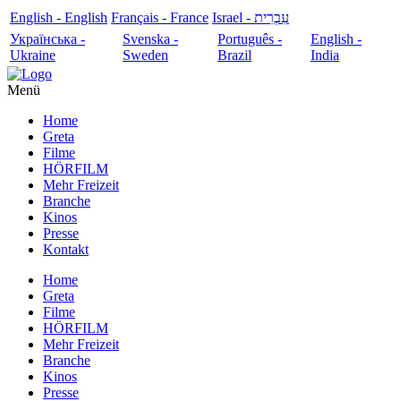
English - English
Français - France
עִבְרִית - Israel
Українська -
Svenska -
Português -
English -
Ukraine
Sweden
Brazil
India
Menü
Home
Greta
Filme
HÖRFILM
Mehr Freizeit
Branche
Kinos
Presse
Kontakt
Home
Greta
Filme
HÖRFILM
Mehr Freizeit
Branche
Kinos
Presse