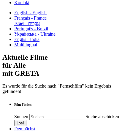
Kontakt
English - English
Français - France
עִבְרִית - Israel
Português - Brazil
Українська - Ukraine
Englis - India
Multilingual
Aktuelle Filme
für Alle
mit GRETA
Es wurde für die Suche nach "Fernsehfilm" kein Ergebnis
gefunden!
Film Finden
Suchen
Suche abschicken
Demnächst