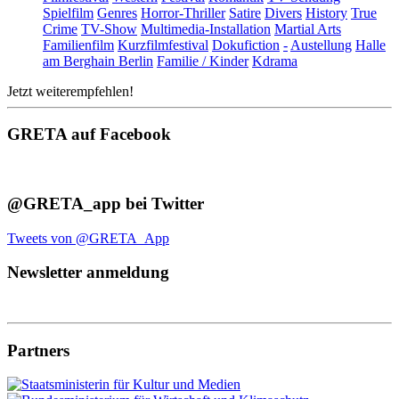
Spielfilm
Genres
Horror-Thriller
Satire
Divers
History
True
Crime
TV-Show
Multimedia-Installation
Martial Arts
Familienfilm
Kurzfilmfestival
Dokufiction
-
Austellung
Halle
am Berghain Berlin
Familie / Kinder
Kdrama
Jetzt weiterempfehlen!
GRETA auf Facebook
@GRETA_app bei Twitter
Tweets von @GRETA_App
Newsletter anmeldung
Partners