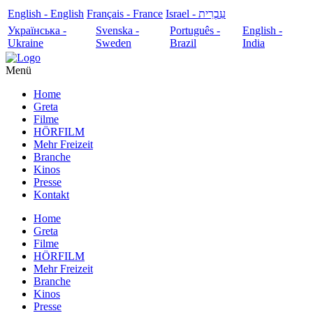
English - English
Français - France
עִבְרִית - Israel
Українська -
Svenska -
Português -
English -
Ukraine
Sweden
Brazil
India
Menü
Home
Greta
Filme
HÖRFILM
Mehr Freizeit
Branche
Kinos
Presse
Kontakt
Home
Greta
Filme
HÖRFILM
Mehr Freizeit
Branche
Kinos
Presse