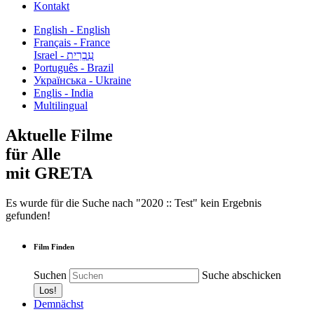
Kontakt
English - English
Français - France
עִבְרִית - Israel
Português - Brazil
Українська - Ukraine
Englis - India
Multilingual
Aktuelle Filme
für Alle
mit GRETA
Es wurde für die Suche nach "2020 :: Test" kein Ergebnis
gefunden!
Film Finden
Suchen
Suche abschicken
Demnächst