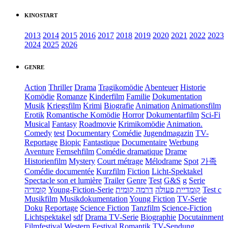
KINOSTART
2013
2014
2015
2016
2017
2018
2019
2020
2021
2022
2023
2024
2025
2026
GENRE
Action
Thriller
Drama
Tragikomödie
Abenteuer
Historie
Komödie
Romanze
Kinderfilm
Familie
Dokumentation
Musik
Kriegsfilm
Krimi
Biografie
Animation
Animationsfilm
Erotik
Romantische Komödie
Horror
Dokumentarfilm
Sci-Fi
Musical
Fantasy
Roadmovie
Krimikomödie
Animation.
Comedy
test
Documentary
Comédie
Jugendmagazin
TV-
Reportage
Biopic
Fantastique
Documentaire
Werbung
Aventure
Fernsehfilm
Comédie dramatique
Drame
Historienfilm
Mystery
Court métrage
Mélodrame
Spot
가족
Comédie documentée
Kurzfilm
Fiction
Licht-Spektakel
Spectacle son et lumière
Trailer
Genre
Test
G&S
g
Serie
קומדיה
Young-Fiction-Serie
דרמה קומית
קומדיית פעולה
Test c
Musikfilm
Musikdokumentation
Young Fiction
TV-Serie
Doku
Reportage
Science Fiction
Tanzfilm
Science-Fiction
Lichtspektakel
sdf
Drama TV-Serie
Biographie
Docutainment
Filmfestival
Western
Festival
Romantik
TV-Sendung