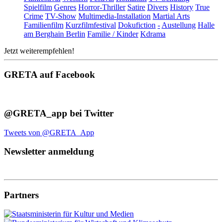
Spielfilm
Genres
Horror-Thriller
Satire
Divers
History
True
Crime
TV-Show
Multimedia-Installation
Martial Arts
Familienfilm
Kurzfilmfestival
Dokufiction
-
Austellung
Halle
am Berghain Berlin
Familie / Kinder
Kdrama
Jetzt weiterempfehlen!
GRETA auf Facebook
@GRETA_app bei Twitter
Tweets von @GRETA_App
Newsletter anmeldung
Partners