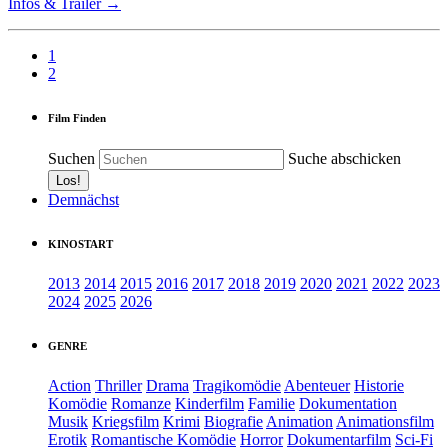
Infos & Trailer →
1
2
Film Finden
Suchen
Suche abschicken
Demnächst
KINOSTART
2013
2014
2015
2016
2017
2018
2019
2020
2021
2022
2023
2024
2025
2026
GENRE
Action
Thriller
Drama
Tragikomödie
Abenteuer
Historie
Komödie
Romanze
Kinderfilm
Familie
Dokumentation
Musik
Kriegsfilm
Krimi
Biografie
Animation
Animationsfilm
Erotik
Romantische Komödie
Horror
Dokumentarfilm
Sci-Fi