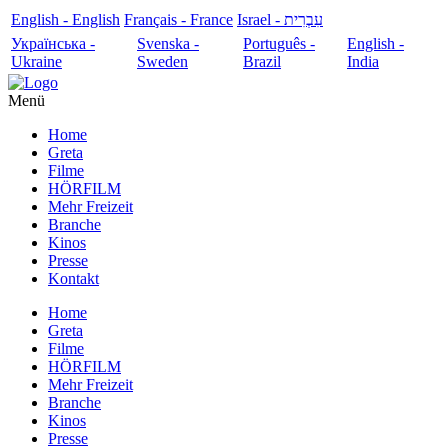
English - English
Français - France
עִבְרִית - Israel
Українська -
Svenska -
Português -
English -
Ukraine
Sweden
Brazil
India
Menü
Home
Greta
Filme
HÖRFILM
Mehr Freizeit
Branche
Kinos
Presse
Kontakt
Home
Greta
Filme
HÖRFILM
Mehr Freizeit
Branche
Kinos
Presse