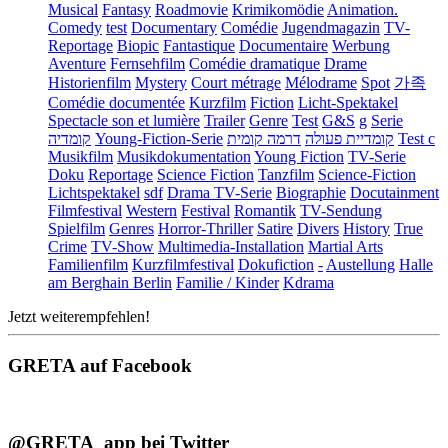
Musical
Fantasy
Roadmovie
Krimikomödie
Animation.
Comedy
test
Documentary
Comédie
Jugendmagazin
TV-
Reportage
Biopic
Fantastique
Documentaire
Werbung
Aventure
Fernsehfilm
Comédie dramatique
Drame
Historienfilm
Mystery
Court métrage
Mélodrame
Spot
가족
Comédie documentée
Kurzfilm
Fiction
Licht-Spektakel
Spectacle son et lumière
Trailer
Genre
Test
G&S
g
Serie
קומדיה
Young-Fiction-Serie
דרמה קומית
קומדיית פעולה
Test c
Musikfilm
Musikdokumentation
Young Fiction
TV-Serie
Doku
Reportage
Science Fiction
Tanzfilm
Science-Fiction
Lichtspektakel
sdf
Drama TV-Serie
Biographie
Docutainment
Filmfestival
Western
Festival
Romantik
TV-Sendung
Spielfilm
Genres
Horror-Thriller
Satire
Divers
History
True
Crime
TV-Show
Multimedia-Installation
Martial Arts
Familienfilm
Kurzfilmfestival
Dokufiction
-
Austellung
Halle
am Berghain Berlin
Familie / Kinder
Kdrama
Jetzt weiterempfehlen!
GRETA auf Facebook
@GRETA_app bei Twitter