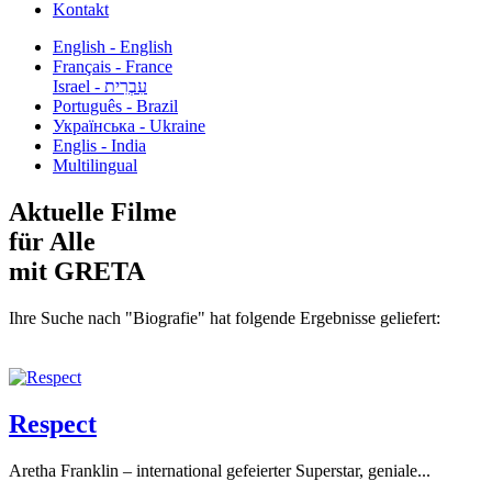
Kontakt
English - English
Français - France
עִבְרִית - Israel
Português - Brazil
Українська - Ukraine
Englis - India
Multilingual
Aktuelle Filme
für Alle
mit GRETA
Ihre Suche nach "Biografie" hat folgende Ergebnisse geliefert:
Respect
Aretha Franklin – international gefeierter Superstar, geniale...