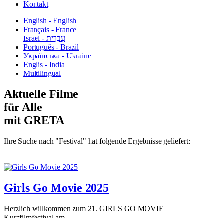
Kontakt
English - English
Français - France
עִבְרִית - Israel
Português - Brazil
Українська - Ukraine
Englis - India
Multilingual
Aktuelle Filme
für Alle
mit GRETA
Ihre Suche nach "Festival" hat folgende Ergebnisse geliefert:
Girls Go Movie 2025
Herzlich willkommen zum 21. GIRLS GO MOVIE
Kurzfilmfestival am...