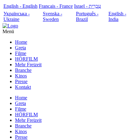
English - English
Français - France
עִבְרִית - Israel
Українська -
Svenska -
Português -
English -
Ukraine
Sweden
Brazil
India
Menü
Home
Greta
Filme
HÖRFILM
Mehr Freizeit
Branche
Kinos
Presse
Kontakt
Home
Greta
Filme
HÖRFILM
Mehr Freizeit
Branche
Kinos
Presse