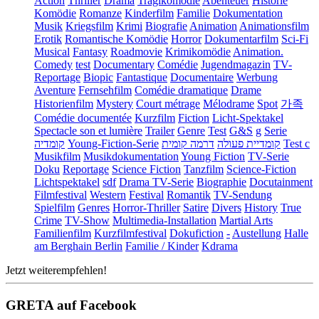
Action
Thriller
Drama
Tragikomödie
Abenteuer
Historie
Komödie
Romanze
Kinderfilm
Familie
Dokumentation
Musik
Kriegsfilm
Krimi
Biografie
Animation
Animationsfilm
Erotik
Romantische Komödie
Horror
Dokumentarfilm
Sci-Fi
Musical
Fantasy
Roadmovie
Krimikomödie
Animation.
Comedy
test
Documentary
Comédie
Jugendmagazin
TV-
Reportage
Biopic
Fantastique
Documentaire
Werbung
Aventure
Fernsehfilm
Comédie dramatique
Drame
Historienfilm
Mystery
Court métrage
Mélodrame
Spot
가족
Comédie documentée
Kurzfilm
Fiction
Licht-Spektakel
Spectacle son et lumière
Trailer
Genre
Test
G&S
g
Serie
קומדיה
Young-Fiction-Serie
דרמה קומית
קומדיית פעולה
Test c
Musikfilm
Musikdokumentation
Young Fiction
TV-Serie
Doku
Reportage
Science Fiction
Tanzfilm
Science-Fiction
Lichtspektakel
sdf
Drama TV-Serie
Biographie
Docutainment
Filmfestival
Western
Festival
Romantik
TV-Sendung
Spielfilm
Genres
Horror-Thriller
Satire
Divers
History
True
Crime
TV-Show
Multimedia-Installation
Martial Arts
Familienfilm
Kurzfilmfestival
Dokufiction
-
Austellung
Halle
am Berghain Berlin
Familie / Kinder
Kdrama
Jetzt weiterempfehlen!
GRETA auf Facebook