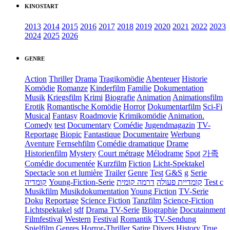
KINOSTART
2013
2014
2015
2016
2017
2018
2019
2020
2021
2022
2023
2024
2025
2026
GENRE
Action
Thriller
Drama
Tragikomödie
Abenteuer
Historie
Komödie
Romanze
Kinderfilm
Familie
Dokumentation
Musik
Kriegsfilm
Krimi
Biografie
Animation
Animationsfilm
Erotik
Romantische Komödie
Horror
Dokumentarfilm
Sci-Fi
Musical
Fantasy
Roadmovie
Krimikomödie
Animation.
Comedy
test
Documentary
Comédie
Jugendmagazin
TV-
Reportage
Biopic
Fantastique
Documentaire
Werbung
Aventure
Fernsehfilm
Comédie dramatique
Drame
Historienfilm
Mystery
Court métrage
Mélodrame
Spot
가족
Comédie documentée
Kurzfilm
Fiction
Licht-Spektakel
Spectacle son et lumière
Trailer
Genre
Test
G&S
g
Serie
קומדיה
Young-Fiction-Serie
דרמה קומית
קומדיית פעולה
Test c
Musikfilm
Musikdokumentation
Young Fiction
TV-Serie
Doku
Reportage
Science Fiction
Tanzfilm
Science-Fiction
Lichtspektakel
sdf
Drama TV-Serie
Biographie
Docutainment
Filmfestival
Western
Festival
Romantik
TV-Sendung
Spielfilm
Genres
Horror-Thriller
Satire
Divers
History
True