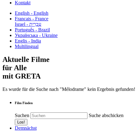
Kontakt
English - English
Français - France
עִבְרִית - Israel
Português - Brazil
Українська - Ukraine
Englis - India
Multilingual
Aktuelle Filme
für Alle
mit GRETA
Es wurde für die Suche nach "Mélodrame" kein Ergebnis gefunden!
Film Finden
Suchen
Suche abschicken
Demnächst