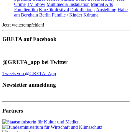
Crime
TV-Show
Multimedia-Installation
Martial Arts
Familienfilm
Kurzfilmfestival
Dokufiction
-
Austellung
Halle
am Berghain Berlin
Familie / Kinder
Kdrama
Jetzt weiterempfehlen!
GRETA auf Facebook
@GRETA_app bei Twitter
Tweets von @GRETA_App
Newsletter anmeldung
Partners