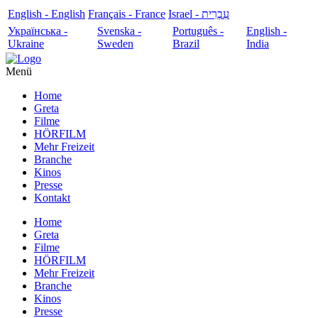
English - English
Français - France
עִבְרִית - Israel
Українська -
Svenska -
Português -
English -
Ukraine
Sweden
Brazil
India
Menü
Home
Greta
Filme
HÖRFILM
Mehr Freizeit
Branche
Kinos
Presse
Kontakt
Home
Greta
Filme
HÖRFILM
Mehr Freizeit
Branche
Kinos
Presse