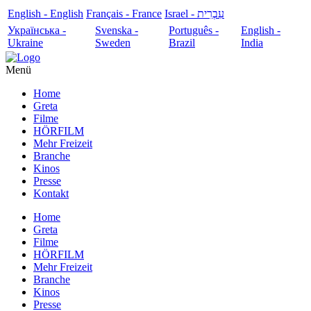
English - English
Français - France
עִבְרִית - Israel
Українська -
Svenska -
Português -
English -
Ukraine
Sweden
Brazil
India
Menü
Home
Greta
Filme
HÖRFILM
Mehr Freizeit
Branche
Kinos
Presse
Kontakt
Home
Greta
Filme
HÖRFILM
Mehr Freizeit
Branche
Kinos
Presse