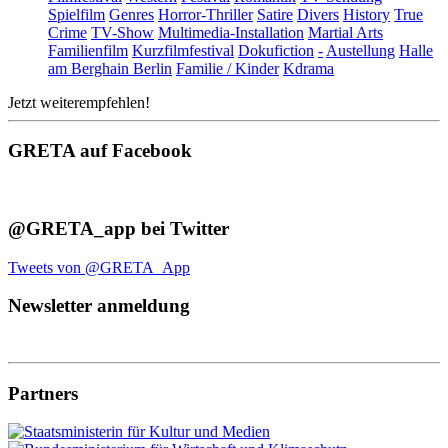
Spielfilm
Genres
Horror-Thriller
Satire
Divers
History
True
Crime
TV-Show
Multimedia-Installation
Martial Arts
Familienfilm
Kurzfilmfestival
Dokufiction
-
Austellung
Halle
am Berghain Berlin
Familie / Kinder
Kdrama
Jetzt weiterempfehlen!
GRETA auf Facebook
@GRETA_app bei Twitter
Tweets von @GRETA_App
Newsletter anmeldung
Partners