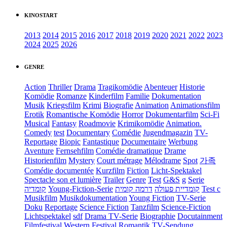
KINOSTART
2013
2014
2015
2016
2017
2018
2019
2020
2021
2022
2023
2024
2025
2026
GENRE
Action
Thriller
Drama
Tragikomödie
Abenteuer
Historie
Komödie
Romanze
Kinderfilm
Familie
Dokumentation
Musik
Kriegsfilm
Krimi
Biografie
Animation
Animationsfilm
Erotik
Romantische Komödie
Horror
Dokumentarfilm
Sci-Fi
Musical
Fantasy
Roadmovie
Krimikomödie
Animation.
Comedy
test
Documentary
Comédie
Jugendmagazin
TV-
Reportage
Biopic
Fantastique
Documentaire
Werbung
Aventure
Fernsehfilm
Comédie dramatique
Drame
Historienfilm
Mystery
Court métrage
Mélodrame
Spot
가족
Comédie documentée
Kurzfilm
Fiction
Licht-Spektakel
Spectacle son et lumière
Trailer
Genre
Test
G&S
g
Serie
קומדיה
Young-Fiction-Serie
דרמה קומית
קומדיית פעולה
Test c
Musikfilm
Musikdokumentation
Young Fiction
TV-Serie
Doku
Reportage
Science Fiction
Tanzfilm
Science-Fiction
Lichtspektakel
sdf
Drama TV-Serie
Biographie
Docutainment
Filmfestival
Western
Festival
Romantik
TV-Sendung