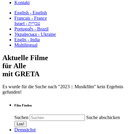
Kontakt
English - English
Français - France
עִבְרִית - Israel
Português - Brazil
Українська - Ukraine
Englis - India
Multilingual
Aktuelle Filme
für Alle
mit GRETA
Es wurde für die Suche nach "2023 :: Musikfilm" kein Ergebnis
gefunden!
Film Finden
Suchen
Suche abschicken
Demnächst