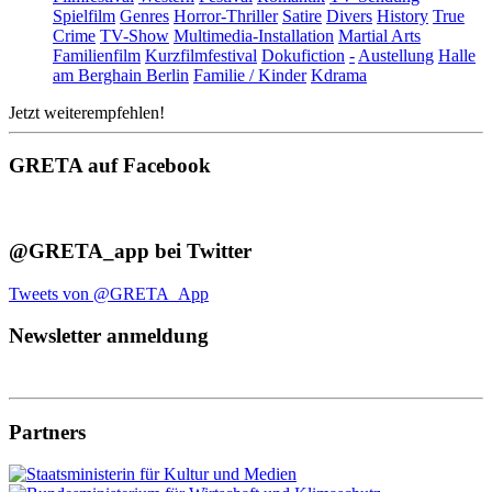
Spielfilm
Genres
Horror-Thriller
Satire
Divers
History
True
Crime
TV-Show
Multimedia-Installation
Martial Arts
Familienfilm
Kurzfilmfestival
Dokufiction
-
Austellung
Halle
am Berghain Berlin
Familie / Kinder
Kdrama
Jetzt weiterempfehlen!
GRETA auf Facebook
@GRETA_app bei Twitter
Tweets von @GRETA_App
Newsletter anmeldung
Partners