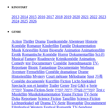
KINOSTART
2013
2014
2015
2016
2017
2018
2019
2020
2021
2022
2023
2024
2025
2026
GENRE
Action
Thriller
Drama
Tragikomödie
Abenteuer
Historie
Komödie
Romanze
Kinderfilm
Familie
Dokumentation
Musik
Kriegsfilm
Krimi
Biografie
Animation
Animationsfilm
Erotik
Romantische Komödie
Horror
Dokumentarfilm
Sci-Fi
Musical
Fantasy
Roadmovie
Krimikomödie
Animation.
Comedy
test
Documentary
Comédie
Jugendmagazin
TV-
Reportage
Biopic
Fantastique
Documentaire
Werbung
Aventure
Fernsehfilm
Comédie dramatique
Drame
Historienfilm
Mystery
Court métrage
Mélodrame
Spot
가족
Comédie documentée
Kurzfilm
Fiction
Licht-Spektakel
Spectacle son et lumière
Trailer
Genre
Test
G&S
g
Serie
קומדיה
Young-Fiction-Serie
דרמה קומית
קומדיית פעולה
Test c
Musikfilm
Musikdokumentation
Young Fiction
TV-Serie
Doku
Reportage
Science Fiction
Tanzfilm
Science-Fiction
Lichtspektakel
sdf
Drama TV-Serie
Biographie
Docutainment
Filmfestival
Western
Festival
Romantik
TV-Sendung