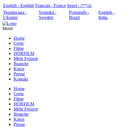
English - English
Français - France
עִבְרִית - Israel
Українська -
Svenska -
Português -
English -
Ukraine
Sweden
Brazil
India
Menü
Home
Greta
Filme
HÖRFILM
Mehr Freizeit
Branche
Kinos
Presse
Kontakt
Home
Greta
Filme
HÖRFILM
Mehr Freizeit
Branche
Kinos
Presse