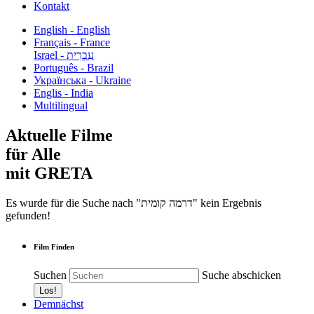
Kontakt
English - English
Français - France
עִבְרִית - Israel
Português - Brazil
Українська - Ukraine
Englis - India
Multilingual
Aktuelle Filme
für Alle
mit GRETA
Es wurde für die Suche nach "דרמה קומית" kein Ergebnis
gefunden!
Film Finden
Suchen
Suche abschicken
Demnächst