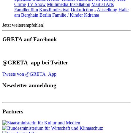
Crime
TV-Show
Multimedia-Installation
Martial Arts
Familienfilm
Kurzfilmfestival
Dokufiction
-
Austellung
Halle
am Berghain Berlin
Familie / Kinder
Kdrama
Jetzt weiterempfehlen!
GRETA auf Facebook
@GRETA_app bei Twitter
Tweets von @GRETA_App
Newsletter anmeldung
Partners