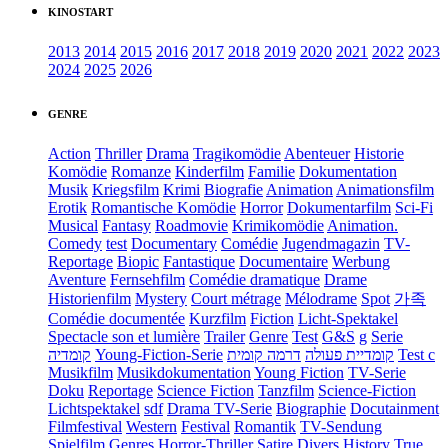
KINOSTART
2013
2014
2015
2016
2017
2018
2019
2020
2021
2022
2023
2024
2025
2026
GENRE
Action
Thriller
Drama
Tragikomödie
Abenteuer
Historie
Komödie
Romanze
Kinderfilm
Familie
Dokumentation
Musik
Kriegsfilm
Krimi
Biografie
Animation
Animationsfilm
Erotik
Romantische Komödie
Horror
Dokumentarfilm
Sci-Fi
Musical
Fantasy
Roadmovie
Krimikomödie
Animation.
Comedy
test
Documentary
Comédie
Jugendmagazin
TV-
Reportage
Biopic
Fantastique
Documentaire
Werbung
Aventure
Fernsehfilm
Comédie dramatique
Drame
Historienfilm
Mystery
Court métrage
Mélodrame
Spot
가족
Comédie documentée
Kurzfilm
Fiction
Licht-Spektakel
Spectacle son et lumière
Trailer
Genre
Test
G&S
g
Serie
קומדיה
Young-Fiction-Serie
דרמה קומית
קומדיית פעולה
Test c
Musikfilm
Musikdokumentation
Young Fiction
TV-Serie
Doku
Reportage
Science Fiction
Tanzfilm
Science-Fiction
Lichtspektakel
sdf
Drama TV-Serie
Biographie
Docutainment
Filmfestival
Western
Festival
Romantik
TV-Sendung
Spielfilm
Genres
Horror-Thriller
Satire
Divers
History
True