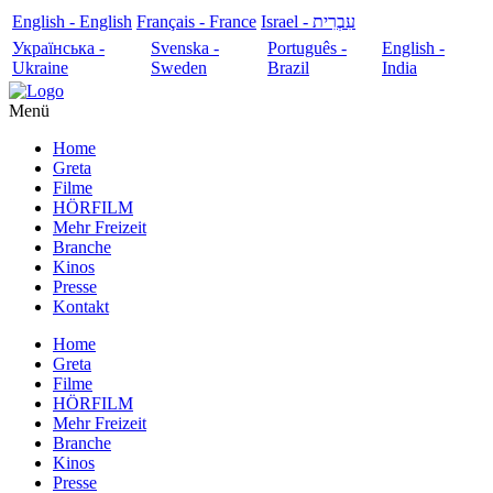
English - English
Français - France
עִבְרִית - Israel
Українська -
Svenska -
Português -
English -
Ukraine
Sweden
Brazil
India
Menü
Home
Greta
Filme
HÖRFILM
Mehr Freizeit
Branche
Kinos
Presse
Kontakt
Home
Greta
Filme
HÖRFILM
Mehr Freizeit
Branche
Kinos
Presse