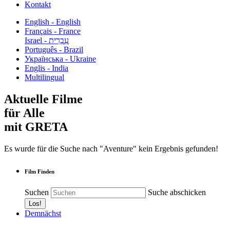
Kontakt
English - English
Français - France
עִבְרִית - Israel
Português - Brazil
Українська - Ukraine
Englis - India
Multilingual
Aktuelle Filme
für Alle
mit GRETA
Es wurde für die Suche nach "Aventure" kein Ergebnis gefunden!
Film Finden
Suchen
Suche abschicken
Demnächst