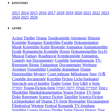
KINOSTART
2013
2014
2015
2016
2017
2018
2019
2020
2021
2022
2023
2024
2025
2026
GENRE
Action
Thriller
Drama
Tragikomödie
Abenteuer
Historie
Komödie
Romanze
Kinderfilm
Familie
Dokumentation
Musik
Kriegsfilm
Krimi
Biografie
Animation
Animationsfilm
Erotik
Romantische Komödie
Horror
Dokumentarfilm
Sci-Fi
Musical
Fantasy
Roadmovie
Krimikomödie
Animation.
Comedy
test
Documentary
Comédie
Jugendmagazin
TV-
Reportage
Biopic
Fantastique
Documentaire
Werbung
Aventure
Fernsehfilm
Comédie dramatique
Drame
Historienfilm
Mystery
Court métrage
Mélodrame
Spot
가족
Comédie documentée
Kurzfilm
Fiction
Licht-Spektakel
Spectacle son et lumière
Trailer
Genre
Test
G&S
g
Serie
קומדיה
Young-Fiction-Serie
דרמה קומית
קומדיית פעולה
Test c
Musikfilm
Musikdokumentation
Young Fiction
TV-Serie
Doku
Reportage
Science Fiction
Tanzfilm
Science-Fiction
Lichtspektakel
sdf
Drama TV-Serie
Biographie
Docutainment
Filmfestival
Western
Festival
Romantik
TV-Sendung
Spielfilm
Genres
Horror-Thriller
Satire
Divers
History
True