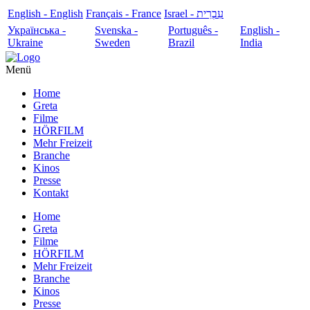
English - English
Français - France
עִבְרִית - Israel
Українська -
Svenska -
Português -
English -
Ukraine
Sweden
Brazil
India
Menü
Home
Greta
Filme
HÖRFILM
Mehr Freizeit
Branche
Kinos
Presse
Kontakt
Home
Greta
Filme
HÖRFILM
Mehr Freizeit
Branche
Kinos
Presse