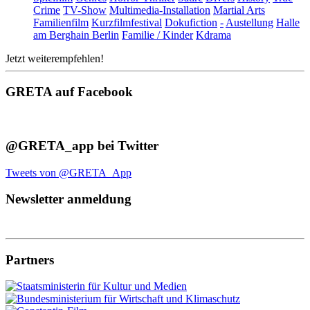
Crime
TV-Show
Multimedia-Installation
Martial Arts
Familienfilm
Kurzfilmfestival
Dokufiction
-
Austellung
Halle
am Berghain Berlin
Familie / Kinder
Kdrama
Jetzt weiterempfehlen!
GRETA auf Facebook
@GRETA_app bei Twitter
Tweets von @GRETA_App
Newsletter anmeldung
Partners