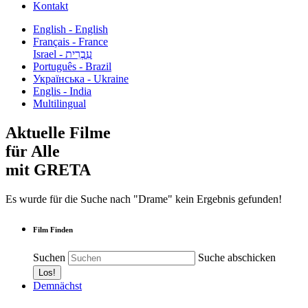
Kontakt
English - English
Français - France
עִבְרִית - Israel
Português - Brazil
Українська - Ukraine
Englis - India
Multilingual
Aktuelle Filme
für Alle
mit GRETA
Es wurde für die Suche nach "Drame" kein Ergebnis gefunden!
Film Finden
Suchen
Suche abschicken
Demnächst