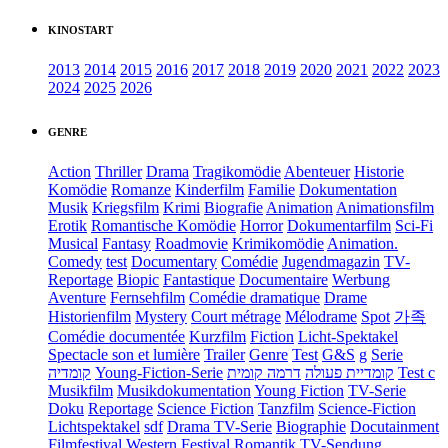
KINOSTART
2013
2014
2015
2016
2017
2018
2019
2020
2021
2022
2023
2024
2025
2026
GENRE
Action
Thriller
Drama
Tragikomödie
Abenteuer
Historie
Komödie
Romanze
Kinderfilm
Familie
Dokumentation
Musik
Kriegsfilm
Krimi
Biografie
Animation
Animationsfilm
Erotik
Romantische Komödie
Horror
Dokumentarfilm
Sci-Fi
Musical
Fantasy
Roadmovie
Krimikomödie
Animation.
Comedy
test
Documentary
Comédie
Jugendmagazin
TV-
Reportage
Biopic
Fantastique
Documentaire
Werbung
Aventure
Fernsehfilm
Comédie dramatique
Drame
Historienfilm
Mystery
Court métrage
Mélodrame
Spot
가족
Comédie documentée
Kurzfilm
Fiction
Licht-Spektakel
Spectacle son et lumière
Trailer
Genre
Test
G&S
g
Serie
קומדיה
Young-Fiction-Serie
דרמה קומית
קומדיית פעולה
Test c
Musikfilm
Musikdokumentation
Young Fiction
TV-Serie
Doku
Reportage
Science Fiction
Tanzfilm
Science-Fiction
Lichtspektakel
sdf
Drama TV-Serie
Biographie
Docutainment
Filmfestival
Western
Festival
Romantik
TV-Sendung