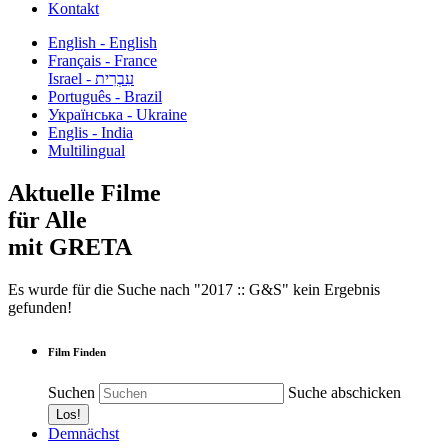
Kontakt
English - English
Français - France
עִבְרִית - Israel
Português - Brazil
Українська - Ukraine
Englis - India
Multilingual
Aktuelle Filme
für Alle
mit GRETA
Es wurde für die Suche nach "2017 :: G&S" kein Ergebnis
gefunden!
Film Finden
Suchen
Suche abschicken
Demnächst