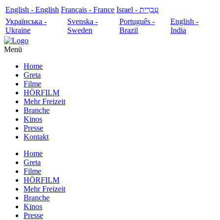
English - English
Français - France
עִבְרִית - Israel
Українська -
Svenska -
Português -
English -
Ukraine
Sweden
Brazil
India
Menü
Home
Greta
Filme
HÖRFILM
Mehr Freizeit
Branche
Kinos
Presse
Kontakt
Home
Greta
Filme
HÖRFILM
Mehr Freizeit
Branche
Kinos
Presse