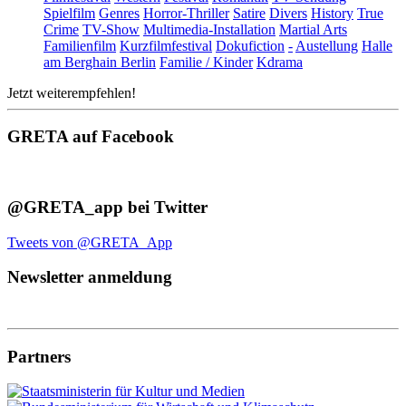
Spielfilm
Genres
Horror-Thriller
Satire
Divers
History
True
Crime
TV-Show
Multimedia-Installation
Martial Arts
Familienfilm
Kurzfilmfestival
Dokufiction
-
Austellung
Halle
am Berghain Berlin
Familie / Kinder
Kdrama
Jetzt weiterempfehlen!
GRETA auf Facebook
@GRETA_app bei Twitter
Tweets von @GRETA_App
Newsletter anmeldung
Partners