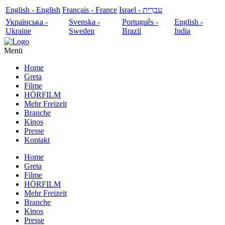
English - English
Français - France
עִבְרִית - Israel
Українська -
Svenska -
Português -
English -
Ukraine
Sweden
Brazil
India
Menü
Home
Greta
Filme
HÖRFILM
Mehr Freizeit
Branche
Kinos
Presse
Kontakt
Home
Greta
Filme
HÖRFILM
Mehr Freizeit
Branche
Kinos
Presse