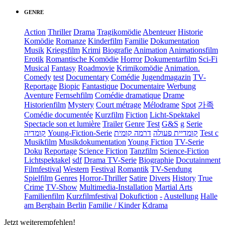
GENRE
Action
Thriller
Drama
Tragikomödie
Abenteuer
Historie
Komödie
Romanze
Kinderfilm
Familie
Dokumentation
Musik
Kriegsfilm
Krimi
Biografie
Animation
Animationsfilm
Erotik
Romantische Komödie
Horror
Dokumentarfilm
Sci-Fi
Musical
Fantasy
Roadmovie
Krimikomödie
Animation.
Comedy
test
Documentary
Comédie
Jugendmagazin
TV-
Reportage
Biopic
Fantastique
Documentaire
Werbung
Aventure
Fernsehfilm
Comédie dramatique
Drame
Historienfilm
Mystery
Court métrage
Mélodrame
Spot
가족
Comédie documentée
Kurzfilm
Fiction
Licht-Spektakel
Spectacle son et lumière
Trailer
Genre
Test
G&S
g
Serie
קומדיה
Young-Fiction-Serie
דרמה קומית
קומדיית פעולה
Test c
Musikfilm
Musikdokumentation
Young Fiction
TV-Serie
Doku
Reportage
Science Fiction
Tanzfilm
Science-Fiction
Lichtspektakel
sdf
Drama TV-Serie
Biographie
Docutainment
Filmfestival
Western
Festival
Romantik
TV-Sendung
Spielfilm
Genres
Horror-Thriller
Satire
Divers
History
True
Crime
TV-Show
Multimedia-Installation
Martial Arts
Familienfilm
Kurzfilmfestival
Dokufiction
-
Austellung
Halle
am Berghain Berlin
Familie / Kinder
Kdrama
Jetzt weiterempfehlen!