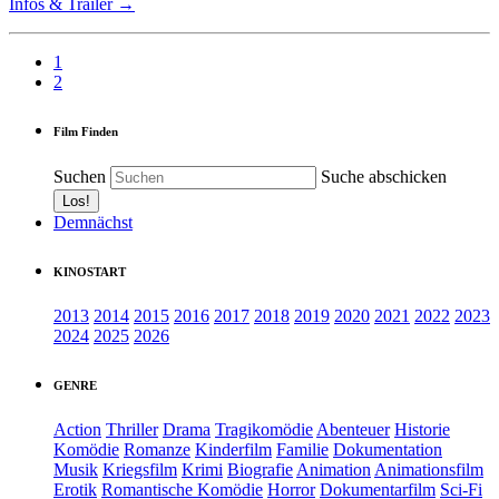
Infos & Trailer →
1
2
Film Finden
Suchen
Suche abschicken
Demnächst
KINOSTART
2013
2014
2015
2016
2017
2018
2019
2020
2021
2022
2023
2024
2025
2026
GENRE
Action
Thriller
Drama
Tragikomödie
Abenteuer
Historie
Komödie
Romanze
Kinderfilm
Familie
Dokumentation
Musik
Kriegsfilm
Krimi
Biografie
Animation
Animationsfilm
Erotik
Romantische Komödie
Horror
Dokumentarfilm
Sci-Fi