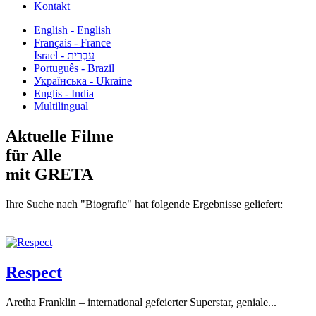
Kontakt
English - English
Français - France
עִבְרִית - Israel
Português - Brazil
Українська - Ukraine
Englis - India
Multilingual
Aktuelle Filme
für Alle
mit GRETA
Ihre Suche nach "Biografie" hat folgende Ergebnisse geliefert:
Respect
Aretha Franklin – international gefeierter Superstar, geniale...