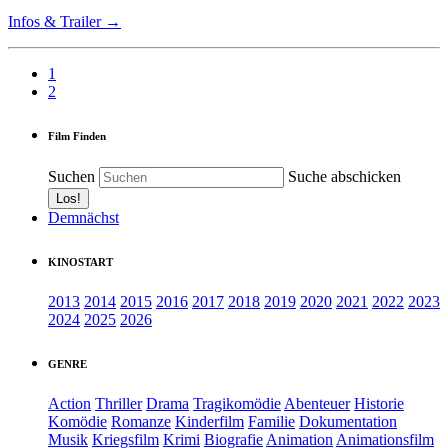
Infos & Trailer →
1
2
Film Finden
Suchen
Suche abschicken
Demnächst
KINOSTART
2013
2014
2015
2016
2017
2018
2019
2020
2021
2022
2023
2024
2025
2026
GENRE
Action
Thriller
Drama
Tragikomödie
Abenteuer
Historie
Komödie
Romanze
Kinderfilm
Familie
Dokumentation
Musik
Kriegsfilm
Krimi
Biografie
Animation
Animationsfilm