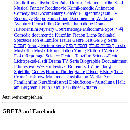
Erotik
Romantische Komödie
Horror
Dokumentarfilm
Sci-Fi
Musical
Fantasy
Roadmovie
Krimikomödie
Animation.
Comedy
test
Documentary
Comédie
Jugendmagazin
TV-
Reportage
Biopic
Fantastique
Documentaire
Werbung
Aventure
Fernsehfilm
Comédie dramatique
Drame
Historienfilm
Mystery
Court métrage
Mélodrame
Spot
가족
Comédie documentée
Kurzfilm
Fiction
Licht-Spektakel
Spectacle son et lumière
Trailer
Genre
Test
G&S
g
Serie
קומדיה
Young-Fiction-Serie
דרמה קומית
קומדיית פעולה
Test c
Musikfilm
Musikdokumentation
Young Fiction
TV-Serie
Doku
Reportage
Science Fiction
Tanzfilm
Science-Fiction
Lichtspektakel
sdf
Drama TV-Serie
Biographie
Docutainment
Filmfestival
Western
Festival
Romantik
TV-Sendung
Spielfilm
Genres
Horror-Thriller
Satire
Divers
History
True
Crime
TV-Show
Multimedia-Installation
Martial Arts
Familienfilm
Kurzfilmfestival
Dokufiction
-
Austellung
Halle
am Berghain Berlin
Familie / Kinder
Kdrama
Jetzt weiterempfehlen!
GRETA auf Facebook