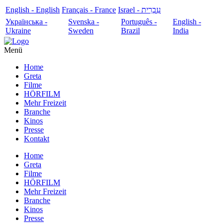
English - English
Français - France
עִבְרִית - Israel
Українська -
Svenska -
Português -
English -
Ukraine
Sweden
Brazil
India
Menü
Home
Greta
Filme
HÖRFILM
Mehr Freizeit
Branche
Kinos
Presse
Kontakt
Home
Greta
Filme
HÖRFILM
Mehr Freizeit
Branche
Kinos
Presse