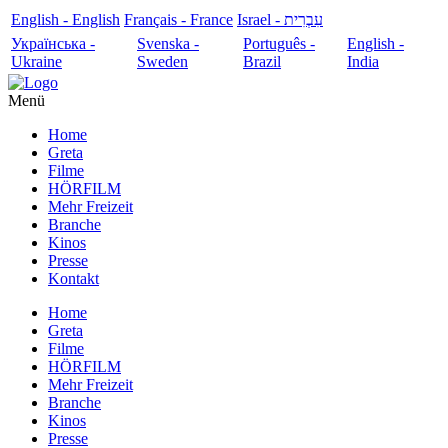
English - English
Français - France
עִבְרִית - Israel
Українська -
Svenska -
Português -
English -
Ukraine
Sweden
Brazil
India
Menü
Home
Greta
Filme
HÖRFILM
Mehr Freizeit
Branche
Kinos
Presse
Kontakt
Home
Greta
Filme
HÖRFILM
Mehr Freizeit
Branche
Kinos
Presse