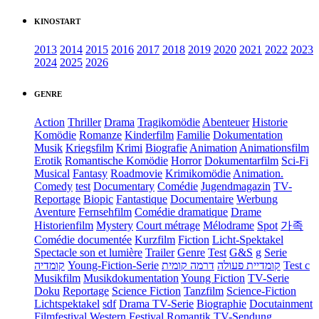
KINOSTART
2013
2014
2015
2016
2017
2018
2019
2020
2021
2022
2023
2024
2025
2026
GENRE
Action
Thriller
Drama
Tragikomödie
Abenteuer
Historie
Komödie
Romanze
Kinderfilm
Familie
Dokumentation
Musik
Kriegsfilm
Krimi
Biografie
Animation
Animationsfilm
Erotik
Romantische Komödie
Horror
Dokumentarfilm
Sci-Fi
Musical
Fantasy
Roadmovie
Krimikomödie
Animation.
Comedy
test
Documentary
Comédie
Jugendmagazin
TV-
Reportage
Biopic
Fantastique
Documentaire
Werbung
Aventure
Fernsehfilm
Comédie dramatique
Drame
Historienfilm
Mystery
Court métrage
Mélodrame
Spot
가족
Comédie documentée
Kurzfilm
Fiction
Licht-Spektakel
Spectacle son et lumière
Trailer
Genre
Test
G&S
g
Serie
קומדיה
Young-Fiction-Serie
דרמה קומית
קומדיית פעולה
Test c
Musikfilm
Musikdokumentation
Young Fiction
TV-Serie
Doku
Reportage
Science Fiction
Tanzfilm
Science-Fiction
Lichtspektakel
sdf
Drama TV-Serie
Biographie
Docutainment
Filmfestival
Western
Festival
Romantik
TV-Sendung