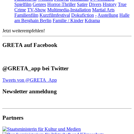
Spielfilm
Genres
Horror-Thriller
Satire
Divers
History
True
Crime
TV-Show
Multimedia-Installation
Martial Arts
Familienfilm
Kurzfilmfestival
Dokufiction
-
Austellung
Halle
am Berghain Berlin
Familie / Kinder
Kdrama
Jetzt weiterempfehlen!
GRETA auf Facebook
@GRETA_app bei Twitter
Tweets von @GRETA_App
Newsletter anmeldung
Partners