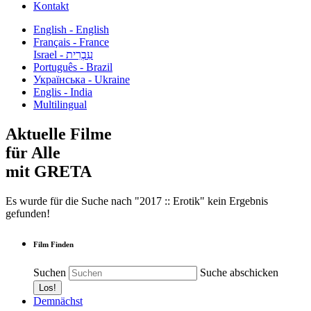
Kontakt
English - English
Français - France
עִבְרִית - Israel
Português - Brazil
Українська - Ukraine
Englis - India
Multilingual
Aktuelle Filme
für Alle
mit GRETA
Es wurde für die Suche nach "2017 :: Erotik" kein Ergebnis
gefunden!
Film Finden
Suchen
Suche abschicken
Demnächst