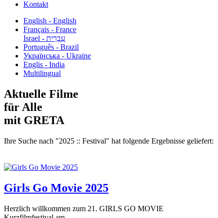
Kontakt
English - English
Français - France
עִבְרִית - Israel
Português - Brazil
Українська - Ukraine
Englis - India
Multilingual
Aktuelle Filme
für Alle
mit GRETA
Ihre Suche nach "2025 :: Festival" hat folgende Ergebnisse geliefert:
Girls Go Movie 2025
Herzlich willkommen zum 21. GIRLS GO MOVIE
Kurzfilmfestival am...