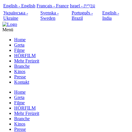
English - English
Français - France
עִבְרִית - Israel
Українська -
Svenska -
Português -
English -
Ukraine
Sweden
Brazil
India
Menü
Home
Greta
Filme
HÖRFILM
Mehr Freizeit
Branche
Kinos
Presse
Kontakt
Home
Greta
Filme
HÖRFILM
Mehr Freizeit
Branche
Kinos
Presse