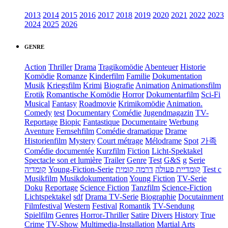
2013
2014
2015
2016
2017
2018
2019
2020
2021
2022
2023
2024
2025
2026
GENRE
Action
Thriller
Drama
Tragikomödie
Abenteuer
Historie
Komödie
Romanze
Kinderfilm
Familie
Dokumentation
Musik
Kriegsfilm
Krimi
Biografie
Animation
Animationsfilm
Erotik
Romantische Komödie
Horror
Dokumentarfilm
Sci-Fi
Musical
Fantasy
Roadmovie
Krimikomödie
Animation.
Comedy
test
Documentary
Comédie
Jugendmagazin
TV-
Reportage
Biopic
Fantastique
Documentaire
Werbung
Aventure
Fernsehfilm
Comédie dramatique
Drame
Historienfilm
Mystery
Court métrage
Mélodrame
Spot
가족
Comédie documentée
Kurzfilm
Fiction
Licht-Spektakel
Spectacle son et lumière
Trailer
Genre
Test
G&S
g
Serie
קומדיה
Young-Fiction-Serie
דרמה קומית
קומדיית פעולה
Test c
Musikfilm
Musikdokumentation
Young Fiction
TV-Serie
Doku
Reportage
Science Fiction
Tanzfilm
Science-Fiction
Lichtspektakel
sdf
Drama TV-Serie
Biographie
Docutainment
Filmfestival
Western
Festival
Romantik
TV-Sendung
Spielfilm
Genres
Horror-Thriller
Satire
Divers
History
True
Crime
TV-Show
Multimedia-Installation
Martial Arts