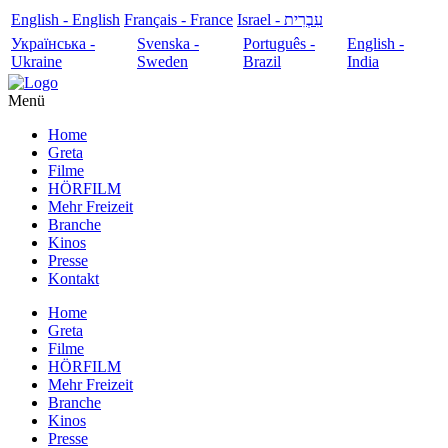
English - English
Français - France
עִבְרִית - Israel
Українська -
Svenska -
Português -
English -
Ukraine
Sweden
Brazil
India
Menü
Home
Greta
Filme
HÖRFILM
Mehr Freizeit
Branche
Kinos
Presse
Kontakt
Home
Greta
Filme
HÖRFILM
Mehr Freizeit
Branche
Kinos
Presse