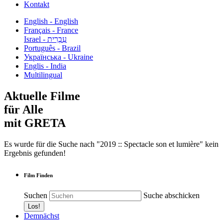
Kontakt
English - English
Français - France
עִבְרִית - Israel
Português - Brazil
Українська - Ukraine
Englis - India
Multilingual
Aktuelle Filme
für Alle
mit GRETA
Es wurde für die Suche nach "2019 :: Spectacle son et lumière" kein
Ergebnis gefunden!
Film Finden
Suchen
Suche abschicken
Demnächst