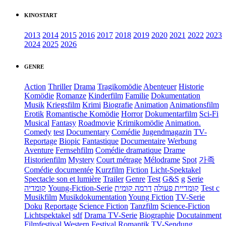
KINOSTART
2013
2014
2015
2016
2017
2018
2019
2020
2021
2022
2023
2024
2025
2026
GENRE
Action
Thriller
Drama
Tragikomödie
Abenteuer
Historie
Komödie
Romanze
Kinderfilm
Familie
Dokumentation
Musik
Kriegsfilm
Krimi
Biografie
Animation
Animationsfilm
Erotik
Romantische Komödie
Horror
Dokumentarfilm
Sci-Fi
Musical
Fantasy
Roadmovie
Krimikomödie
Animation.
Comedy
test
Documentary
Comédie
Jugendmagazin
TV-
Reportage
Biopic
Fantastique
Documentaire
Werbung
Aventure
Fernsehfilm
Comédie dramatique
Drame
Historienfilm
Mystery
Court métrage
Mélodrame
Spot
가족
Comédie documentée
Kurzfilm
Fiction
Licht-Spektakel
Spectacle son et lumière
Trailer
Genre
Test
G&S
g
Serie
קומדיה
Young-Fiction-Serie
דרמה קומית
קומדיית פעולה
Test c
Musikfilm
Musikdokumentation
Young Fiction
TV-Serie
Doku
Reportage
Science Fiction
Tanzfilm
Science-Fiction
Lichtspektakel
sdf
Drama TV-Serie
Biographie
Docutainment
Filmfestival
Western
Festival
Romantik
TV-Sendung