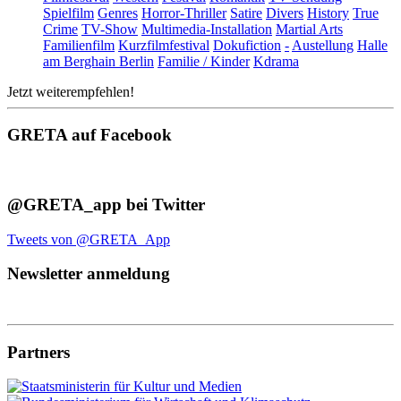
Spielfilm
Genres
Horror-Thriller
Satire
Divers
History
True
Crime
TV-Show
Multimedia-Installation
Martial Arts
Familienfilm
Kurzfilmfestival
Dokufiction
-
Austellung
Halle
am Berghain Berlin
Familie / Kinder
Kdrama
Jetzt weiterempfehlen!
GRETA auf Facebook
@GRETA_app bei Twitter
Tweets von @GRETA_App
Newsletter anmeldung
Partners