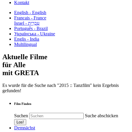
Kontakt
English - English
Français - France
עִבְרִית - Israel
Português - Brazil
Українська - Ukraine
Englis - India
Multilingual
Aktuelle Filme
für Alle
mit GRETA
Es wurde für die Suche nach "2015 :: Tanzfilm" kein Ergebnis
gefunden!
Film Finden
Suchen
Suche abschicken
Demnächst