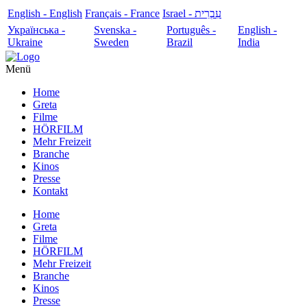
English - English
Français - France
עִבְרִית - Israel
Українська -
Svenska -
Português -
English -
Ukraine
Sweden
Brazil
India
Menü
Home
Greta
Filme
HÖRFILM
Mehr Freizeit
Branche
Kinos
Presse
Kontakt
Home
Greta
Filme
HÖRFILM
Mehr Freizeit
Branche
Kinos
Presse