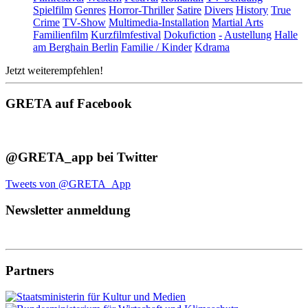
Spielfilm
Genres
Horror-Thriller
Satire
Divers
History
True
Crime
TV-Show
Multimedia-Installation
Martial Arts
Familienfilm
Kurzfilmfestival
Dokufiction
-
Austellung
Halle
am Berghain Berlin
Familie / Kinder
Kdrama
Jetzt weiterempfehlen!
GRETA auf Facebook
@GRETA_app bei Twitter
Tweets von @GRETA_App
Newsletter anmeldung
Partners