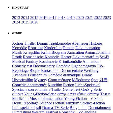
KINOSTART
2013
2014
2015
2016
2017
2018
2019
2020
2021
2022
2023
2024
2025
2026
GENRE
Action
Thriller
Drama
Tragikomödie
Abenteuer
Historie
Komödie
Romanze
Kinderfilm
Familie
Dokumentation
Musik
Kriegsfilm
Krimi
Biografie
Animation
Animationsfilm
Erotik
Romantische Komödie
Horror
Dokumentarfilm
Sci-Fi
Musical
Fantasy
Roadmovie
Krimikomödie
Animation.
Comedy
test
Documentary
Comédie
Jugendmagazin
TV-
Reportage
Biopic
Fantastique
Documentaire
Werbung
Aventure
Fernsehfilm
Comédie dramatique
Drame
Historienfilm
Mystery
Court métrage
Mélodrame
Spot
가족
Comédie documentée
Kurzfilm
Fiction
Licht-Spektakel
Spectacle son et lumière
Trailer
Genre
Test
G&S
g
Serie
קומדיה
Young-Fiction-Serie
דרמה קומית
קומדיית פעולה
Test c
Musikfilm
Musikdokumentation
Young Fiction
TV-Serie
Doku
Reportage
Science Fiction
Tanzfilm
Science-Fiction
Lichtspektakel
sdf
Drama TV-Serie
Biographie
Docutainment
Filmfestival
Western
Festival
Romantik
TV-Sendung