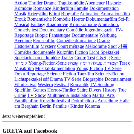
Action
Thriller
Drama
Tragikomödie
Abenteuer
Historie
Komödie
Romanze
Kinderfilm
Familie
Dokumentation
Musik
Kriegsfilm
Krimi
Biografie
Animation
Animationsfilm
Erotik
Romantische Komödie
Horror
Dokumentarfilm
Sci-Fi
Musical
Fantasy
Roadmovie
Krimikomödie
Animation.
Comedy
test
Documentary
Comédie
Jugendmagazin
TV-
Reportage
Biopic
Fantastique
Documentaire
Werbung
Aventure
Fernsehfilm
Comédie dramatique
Drame
Historienfilm
Mystery
Court métrage
Mélodrame
Spot
가족
Comédie documentée
Kurzfilm
Fiction
Licht-Spektakel
Spectacle son et lumière
Trailer
Genre
Test
G&S
g
Serie
קומדיה
Young-Fiction-Serie
דרמה קומית
קומדיית פעולה
Test c
Musikfilm
Musikdokumentation
Young Fiction
TV-Serie
Doku
Reportage
Science Fiction
Tanzfilm
Science-Fiction
Lichtspektakel
sdf
Drama TV-Serie
Biographie
Docutainment
Filmfestival
Western
Festival
Romantik
TV-Sendung
Spielfilm
Genres
Horror-Thriller
Satire
Divers
History
True
Crime
TV-Show
Multimedia-Installation
Martial Arts
Familienfilm
Kurzfilmfestival
Dokufiction
-
Austellung
Halle
am Berghain Berlin
Familie / Kinder
Kdrama
Jetzt weiterempfehlen!
GRETA auf Facebook