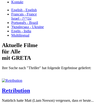
Kontakt
English - English
Français - France
עִבְרִית - Israel
Português - Brazil
Українська - Ukraine
Englis - India
Multilingual
Aktuelle Filme
für Alle
mit GRETA
Ihre Suche nach "Thriller" hat folgende Ergebnisse geliefert:
Retribution
Natürlich hatte Matt (Liam Neeson) vergessen, dass er heute...