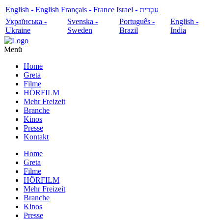
English - English
Français - France
עִבְרִית - Israel
Українська -
Svenska -
Português -
English -
Ukraine
Sweden
Brazil
India
Menü
Home
Greta
Filme
HÖRFILM
Mehr Freizeit
Branche
Kinos
Presse
Kontakt
Home
Greta
Filme
HÖRFILM
Mehr Freizeit
Branche
Kinos
Presse