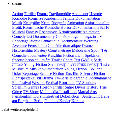
GENRE
Action
Thriller
Drama
Tragikomödie
Abenteuer
Historie
Komödie
Romanze
Kinderfilm
Familie
Dokumentation
Musik
Kriegsfilm
Krimi
Biografie
Animation
Animationsfilm
Erotik
Romantische Komödie
Horror
Dokumentarfilm
Sci-Fi
Musical
Fantasy
Roadmovie
Krimikomödie
Animation.
Comedy
test
Documentary
Comédie
Jugendmagazin
TV-
Reportage
Biopic
Fantastique
Documentaire
Werbung
Aventure
Fernsehfilm
Comédie dramatique
Drame
Historienfilm
Mystery
Court métrage
Mélodrame
Spot
가족
Comédie documentée
Kurzfilm
Fiction
Licht-Spektakel
Spectacle son et lumière
Trailer
Genre
Test
G&S
g
Serie
קומדיה
Young-Fiction-Serie
דרמה קומית
קומדיית פעולה
Test c
Musikfilm
Musikdokumentation
Young Fiction
TV-Serie
Doku
Reportage
Science Fiction
Tanzfilm
Science-Fiction
Lichtspektakel
sdf
Drama TV-Serie
Biographie
Docutainment
Filmfestival
Western
Festival
Romantik
TV-Sendung
Spielfilm
Genres
Horror-Thriller
Satire
Divers
History
True
Crime
TV-Show
Multimedia-Installation
Martial Arts
Familienfilm
Kurzfilmfestival
Dokufiction
-
Austellung
Halle
am Berghain Berlin
Familie / Kinder
Kdrama
Jetzt weiterempfehlen!