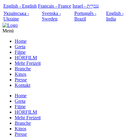
English - English
Français - France
עִבְרִית - Israel
Українська -
Svenska -
Português -
English -
Ukraine
Sweden
Brazil
India
Menü
Home
Greta
Filme
HÖRFILM
Mehr Freizeit
Branche
Kinos
Presse
Kontakt
Home
Greta
Filme
HÖRFILM
Mehr Freizeit
Branche
Kinos
Presse