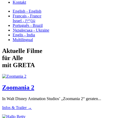
Kontakt
English - English
Français - France
עִבְרִית - Israel
Português - Brazil
Українська - Ukraine
Englis - India
Multilingual
Aktuelle Filme
für Alle
mit GRETA
Zoomania 2
In Walt Disney Animation Studios’ „Zoomania 2“ geraten...
Infos & Trailer →