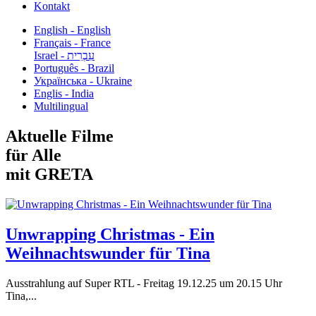
Kontakt
English - English
Français - France
עִבְרִית - Israel
Português - Brazil
Українська - Ukraine
Englis - India
Multilingual
Aktuelle Filme
für Alle
mit GRETA
Unwrapping Christmas - Ein
Weihnachtswunder für Tina
Ausstrahlung auf Super RTL - Freitag 19.12.25 um 20.15 Uhr
Tina,...