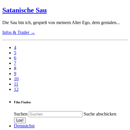
Satanische Sau
Die Sau bin ich, gespielt von meinem Alter Ego, dem genialen...
Infos & Trailer →
4
5
6
7
8
9
10
11
12
Film Finden
Suchen
Suche abschicken
Demnächst