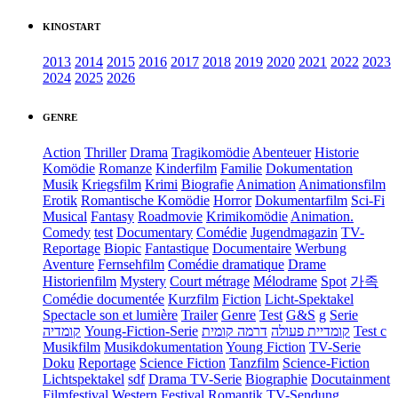
KINOSTART
2013
2014
2015
2016
2017
2018
2019
2020
2021
2022
2023
2024
2025
2026
GENRE
Action
Thriller
Drama
Tragikomödie
Abenteuer
Historie
Komödie
Romanze
Kinderfilm
Familie
Dokumentation
Musik
Kriegsfilm
Krimi
Biografie
Animation
Animationsfilm
Erotik
Romantische Komödie
Horror
Dokumentarfilm
Sci-Fi
Musical
Fantasy
Roadmovie
Krimikomödie
Animation.
Comedy
test
Documentary
Comédie
Jugendmagazin
TV-
Reportage
Biopic
Fantastique
Documentaire
Werbung
Aventure
Fernsehfilm
Comédie dramatique
Drame
Historienfilm
Mystery
Court métrage
Mélodrame
Spot
가족
Comédie documentée
Kurzfilm
Fiction
Licht-Spektakel
Spectacle son et lumière
Trailer
Genre
Test
G&S
g
Serie
קומדיה
Young-Fiction-Serie
דרמה קומית
קומדיית פעולה
Test c
Musikfilm
Musikdokumentation
Young Fiction
TV-Serie
Doku
Reportage
Science Fiction
Tanzfilm
Science-Fiction
Lichtspektakel
sdf
Drama TV-Serie
Biographie
Docutainment
Filmfestival
Western
Festival
Romantik
TV-Sendung