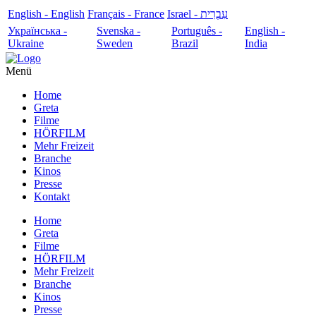
English - English
Français - France
עִבְרִית - Israel
Українська -
Svenska -
Português -
English -
Ukraine
Sweden
Brazil
India
Menü
Home
Greta
Filme
HÖRFILM
Mehr Freizeit
Branche
Kinos
Presse
Kontakt
Home
Greta
Filme
HÖRFILM
Mehr Freizeit
Branche
Kinos
Presse