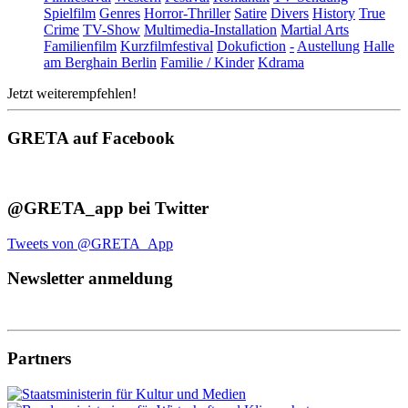
Spielfilm
Genres
Horror-Thriller
Satire
Divers
History
True
Crime
TV-Show
Multimedia-Installation
Martial Arts
Familienfilm
Kurzfilmfestival
Dokufiction
-
Austellung
Halle
am Berghain Berlin
Familie / Kinder
Kdrama
Jetzt weiterempfehlen!
GRETA auf Facebook
@GRETA_app bei Twitter
Tweets von @GRETA_App
Newsletter anmeldung
Partners