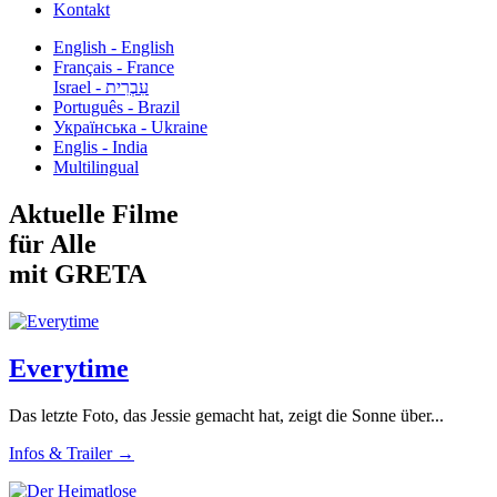
Kontakt
English - English
Français - France
עִבְרִית - Israel
Português - Brazil
Українська - Ukraine
Englis - India
Multilingual
Aktuelle Filme
für Alle
mit GRETA
Everytime
Das letzte Foto, das Jessie gemacht hat, zeigt die Sonne über...
Infos & Trailer →