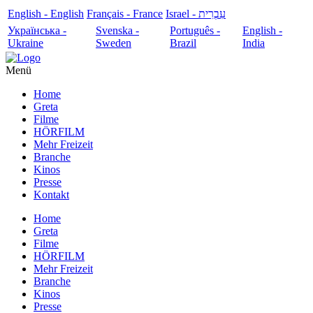
English - English
Français - France
עִבְרִית - Israel
Українська -
Svenska -
Português -
English -
Ukraine
Sweden
Brazil
India
Menü
Home
Greta
Filme
HÖRFILM
Mehr Freizeit
Branche
Kinos
Presse
Kontakt
Home
Greta
Filme
HÖRFILM
Mehr Freizeit
Branche
Kinos
Presse