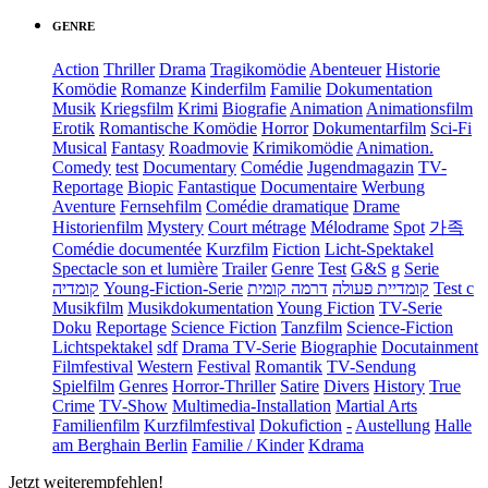
GENRE
Action
Thriller
Drama
Tragikomödie
Abenteuer
Historie
Komödie
Romanze
Kinderfilm
Familie
Dokumentation
Musik
Kriegsfilm
Krimi
Biografie
Animation
Animationsfilm
Erotik
Romantische Komödie
Horror
Dokumentarfilm
Sci-Fi
Musical
Fantasy
Roadmovie
Krimikomödie
Animation.
Comedy
test
Documentary
Comédie
Jugendmagazin
TV-
Reportage
Biopic
Fantastique
Documentaire
Werbung
Aventure
Fernsehfilm
Comédie dramatique
Drame
Historienfilm
Mystery
Court métrage
Mélodrame
Spot
가족
Comédie documentée
Kurzfilm
Fiction
Licht-Spektakel
Spectacle son et lumière
Trailer
Genre
Test
G&S
g
Serie
קומדיה
Young-Fiction-Serie
דרמה קומית
קומדיית פעולה
Test c
Musikfilm
Musikdokumentation
Young Fiction
TV-Serie
Doku
Reportage
Science Fiction
Tanzfilm
Science-Fiction
Lichtspektakel
sdf
Drama TV-Serie
Biographie
Docutainment
Filmfestival
Western
Festival
Romantik
TV-Sendung
Spielfilm
Genres
Horror-Thriller
Satire
Divers
History
True
Crime
TV-Show
Multimedia-Installation
Martial Arts
Familienfilm
Kurzfilmfestival
Dokufiction
-
Austellung
Halle
am Berghain Berlin
Familie / Kinder
Kdrama
Jetzt weiterempfehlen!