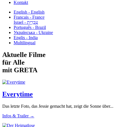
Kontakt
English - English
Français - France
עִבְרִית - Israel
Português - Brazil
Українська - Ukraine
Englis - India
Multilingual
Aktuelle Filme
für Alle
mit GRETA
Everytime
Das letzte Foto, das Jessie gemacht hat, zeigt die Sonne über...
Infos & Trailer →