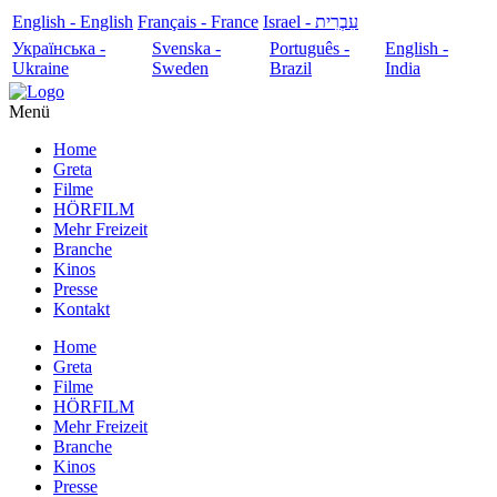
English - English
Français - France
עִבְרִית - Israel
Українська -
Svenska -
Português -
English -
Ukraine
Sweden
Brazil
India
Menü
Home
Greta
Filme
HÖRFILM
Mehr Freizeit
Branche
Kinos
Presse
Kontakt
Home
Greta
Filme
HÖRFILM
Mehr Freizeit
Branche
Kinos
Presse