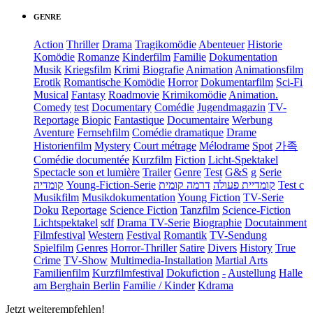
GENRE
Action
Thriller
Drama
Tragikomödie
Abenteuer
Historie
Komödie
Romanze
Kinderfilm
Familie
Dokumentation
Musik
Kriegsfilm
Krimi
Biografie
Animation
Animationsfilm
Erotik
Romantische Komödie
Horror
Dokumentarfilm
Sci-Fi
Musical
Fantasy
Roadmovie
Krimikomödie
Animation.
Comedy
test
Documentary
Comédie
Jugendmagazin
TV-
Reportage
Biopic
Fantastique
Documentaire
Werbung
Aventure
Fernsehfilm
Comédie dramatique
Drame
Historienfilm
Mystery
Court métrage
Mélodrame
Spot
가족
Comédie documentée
Kurzfilm
Fiction
Licht-Spektakel
Spectacle son et lumière
Trailer
Genre
Test
G&S
g
Serie
קומדיה
Young-Fiction-Serie
דרמה קומית
קומדיית פעולה
Test c
Musikfilm
Musikdokumentation
Young Fiction
TV-Serie
Doku
Reportage
Science Fiction
Tanzfilm
Science-Fiction
Lichtspektakel
sdf
Drama TV-Serie
Biographie
Docutainment
Filmfestival
Western
Festival
Romantik
TV-Sendung
Spielfilm
Genres
Horror-Thriller
Satire
Divers
History
True
Crime
TV-Show
Multimedia-Installation
Martial Arts
Familienfilm
Kurzfilmfestival
Dokufiction
-
Austellung
Halle
am Berghain Berlin
Familie / Kinder
Kdrama
Jetzt weiterempfehlen!