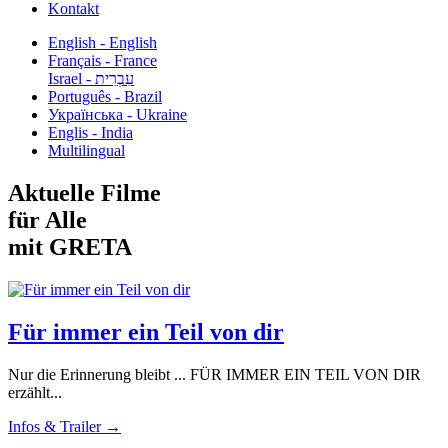
Kontakt
English - English
Français - France
עִבְרִית - Israel
Português - Brazil
Українська - Ukraine
Englis - India
Multilingual
Aktuelle Filme
für Alle
mit GRETA
Für immer ein Teil von dir
Nur die Erinnerung bleibt ... FÜR IMMER EIN TEIL VON DIR
erzählt...
Infos & Trailer →