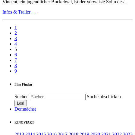
Vincent, ein jugendlicher Buckelwal, ist der verwaiste Sohn des...
Infos & Trailer →
1
2
3
4
5
6
7
8
9
Film Finden
Suchen
Suche abschicken
Demnächst
KINOSTART
2013
2014
2015
2016
2017
2018
2019
2020
2021
2022
2023