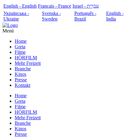
English - English
Français - France
עִבְרִית - Israel
Українська -
Svenska -
Português -
English -
Ukraine
Sweden
Brazil
India
Menü
Home
Greta
Filme
HÖRFILM
Mehr Freizeit
Branche
Kinos
Presse
Kontakt
Home
Greta
Filme
HÖRFILM
Mehr Freizeit
Branche
Kinos
Presse