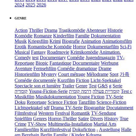
2024
2025
2026
GENRE
Action
Thriller
Drama
Tragikomödie
Abenteuer
Historie
Komödie
Romanze
Kinderfilm
Familie
Dokumentation
Musik
Kriegsfilm
Krimi
Biografie
Animation
Animationsfilm
Erotik
Romantische Komödie
Horror
Dokumentarfilm
Sci-Fi
Musical
Fantasy
Roadmovie
Krimikomödie
Animation.
Comedy
test
Documentary
Comédie
Jugendmagazin
TV-
Reportage
Biopic
Fantastique
Documentaire
Werbung
Aventure
Fernsehfilm
Comédie dramatique
Drame
Historienfilm
Mystery
Court métrage
Mélodrame
Spot
가족
Comédie documentée
Kurzfilm
Fiction
Licht-Spektakel
Spectacle son et lumière
Trailer
Genre
Test
G&S
g
Serie
קומדיה
Young-Fiction-Serie
דרמה קומית
קומדיית פעולה
Test c
Musikfilm
Musikdokumentation
Young Fiction
TV-Serie
Doku
Reportage
Science Fiction
Tanzfilm
Science-Fiction
Lichtspektakel
sdf
Drama TV-Serie
Biographie
Docutainment
Filmfestival
Western
Festival
Romantik
TV-Sendung
Spielfilm
Genres
Horror-Thriller
Satire
Divers
History
True
Crime
TV-Show
Multimedia-Installation
Martial Arts
Familienfilm
Kurzfilmfestival
Dokufiction
-
Austellung
Halle
am Berghain Berlin
Familie / Kinder
Kdrama