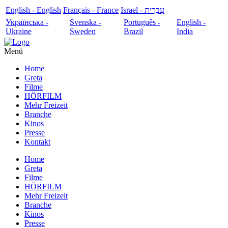
English - English
Français - France
עִבְרִית - Israel
Українська -
Svenska -
Português -
English -
Ukraine
Sweden
Brazil
India
Menü
Home
Greta
Filme
HÖRFILM
Mehr Freizeit
Branche
Kinos
Presse
Kontakt
Home
Greta
Filme
HÖRFILM
Mehr Freizeit
Branche
Kinos
Presse