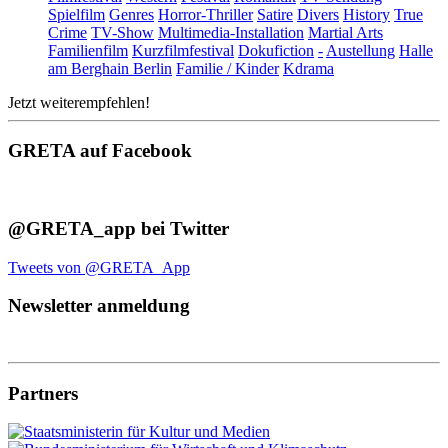
Spielfilm
Genres
Horror-Thriller
Satire
Divers
History
True
Crime
TV-Show
Multimedia-Installation
Martial Arts
Familienfilm
Kurzfilmfestival
Dokufiction
-
Austellung
Halle
am Berghain Berlin
Familie / Kinder
Kdrama
Jetzt weiterempfehlen!
GRETA auf Facebook
@GRETA_app bei Twitter
Tweets von @GRETA_App
Newsletter anmeldung
Partners