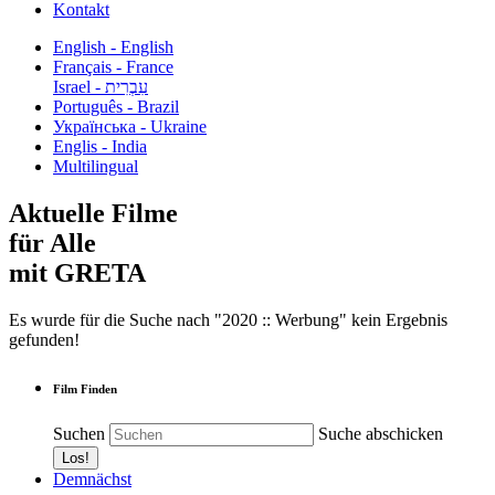
Kontakt
English - English
Français - France
עִבְרִית - Israel
Português - Brazil
Українська - Ukraine
Englis - India
Multilingual
Aktuelle Filme
für Alle
mit GRETA
Es wurde für die Suche nach "2020 :: Werbung" kein Ergebnis
gefunden!
Film Finden
Suchen
Suche abschicken
Demnächst