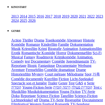
KINOSTART
2013
2014
2015
2016
2017
2018
2019
2020
2021
2022
2023
2024
2025
2026
GENRE
Action
Thriller
Drama
Tragikomödie
Abenteuer
Historie
Komödie
Romanze
Kinderfilm
Familie
Dokumentation
Musik
Kriegsfilm
Krimi
Biografie
Animation
Animationsfilm
Erotik
Romantische Komödie
Horror
Dokumentarfilm
Sci-Fi
Musical
Fantasy
Roadmovie
Krimikomödie
Animation.
Comedy
test
Documentary
Comédie
Jugendmagazin
TV-
Reportage
Biopic
Fantastique
Documentaire
Werbung
Aventure
Fernsehfilm
Comédie dramatique
Drame
Historienfilm
Mystery
Court métrage
Mélodrame
Spot
가족
Comédie documentée
Kurzfilm
Fiction
Licht-Spektakel
Spectacle son et lumière
Trailer
Genre
Test
G&S
g
Serie
קומדיה
Young-Fiction-Serie
דרמה קומית
קומדיית פעולה
Test c
Musikfilm
Musikdokumentation
Young Fiction
TV-Serie
Doku
Reportage
Science Fiction
Tanzfilm
Science-Fiction
Lichtspektakel
sdf
Drama TV-Serie
Biographie
Docutainment
Filmfestival
Western
Festival
Romantik
TV-Sendung