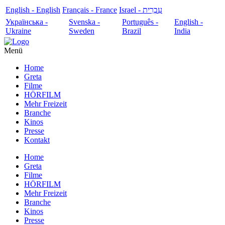
English - English
Français - France
עִבְרִית - Israel
Українська -
Svenska -
Português -
English -
Ukraine
Sweden
Brazil
India
Menü
Home
Greta
Filme
HÖRFILM
Mehr Freizeit
Branche
Kinos
Presse
Kontakt
Home
Greta
Filme
HÖRFILM
Mehr Freizeit
Branche
Kinos
Presse