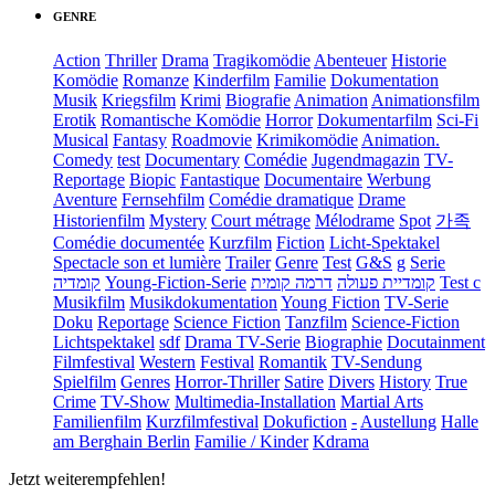
GENRE
Action
Thriller
Drama
Tragikomödie
Abenteuer
Historie
Komödie
Romanze
Kinderfilm
Familie
Dokumentation
Musik
Kriegsfilm
Krimi
Biografie
Animation
Animationsfilm
Erotik
Romantische Komödie
Horror
Dokumentarfilm
Sci-Fi
Musical
Fantasy
Roadmovie
Krimikomödie
Animation.
Comedy
test
Documentary
Comédie
Jugendmagazin
TV-
Reportage
Biopic
Fantastique
Documentaire
Werbung
Aventure
Fernsehfilm
Comédie dramatique
Drame
Historienfilm
Mystery
Court métrage
Mélodrame
Spot
가족
Comédie documentée
Kurzfilm
Fiction
Licht-Spektakel
Spectacle son et lumière
Trailer
Genre
Test
G&S
g
Serie
קומדיה
Young-Fiction-Serie
דרמה קומית
קומדיית פעולה
Test c
Musikfilm
Musikdokumentation
Young Fiction
TV-Serie
Doku
Reportage
Science Fiction
Tanzfilm
Science-Fiction
Lichtspektakel
sdf
Drama TV-Serie
Biographie
Docutainment
Filmfestival
Western
Festival
Romantik
TV-Sendung
Spielfilm
Genres
Horror-Thriller
Satire
Divers
History
True
Crime
TV-Show
Multimedia-Installation
Martial Arts
Familienfilm
Kurzfilmfestival
Dokufiction
-
Austellung
Halle
am Berghain Berlin
Familie / Kinder
Kdrama
Jetzt weiterempfehlen!