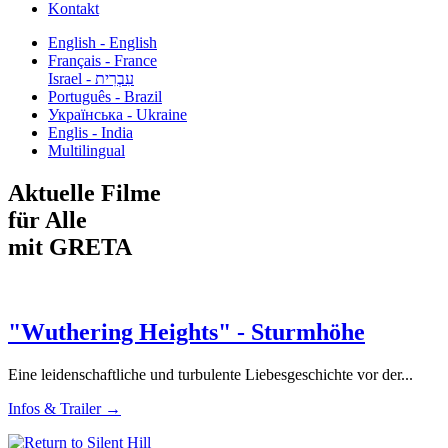
Kontakt
English - English
Français - France
עִבְרִית - Israel
Português - Brazil
Українська - Ukraine
Englis - India
Multilingual
Aktuelle Filme
für Alle
mit GRETA
"Wuthering Heights" - Sturmhöhe
Eine leidenschaftliche und turbulente Liebesgeschichte vor der...
Infos & Trailer →