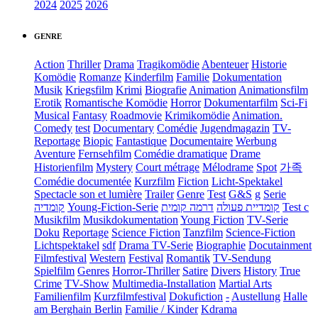
2024
2025
2026
GENRE
Action
Thriller
Drama
Tragikomödie
Abenteuer
Historie
Komödie
Romanze
Kinderfilm
Familie
Dokumentation
Musik
Kriegsfilm
Krimi
Biografie
Animation
Animationsfilm
Erotik
Romantische Komödie
Horror
Dokumentarfilm
Sci-Fi
Musical
Fantasy
Roadmovie
Krimikomödie
Animation.
Comedy
test
Documentary
Comédie
Jugendmagazin
TV-
Reportage
Biopic
Fantastique
Documentaire
Werbung
Aventure
Fernsehfilm
Comédie dramatique
Drame
Historienfilm
Mystery
Court métrage
Mélodrame
Spot
가족
Comédie documentée
Kurzfilm
Fiction
Licht-Spektakel
Spectacle son et lumière
Trailer
Genre
Test
G&S
g
Serie
קומדיה
Young-Fiction-Serie
דרמה קומית
קומדיית פעולה
Test c
Musikfilm
Musikdokumentation
Young Fiction
TV-Serie
Doku
Reportage
Science Fiction
Tanzfilm
Science-Fiction
Lichtspektakel
sdf
Drama TV-Serie
Biographie
Docutainment
Filmfestival
Western
Festival
Romantik
TV-Sendung
Spielfilm
Genres
Horror-Thriller
Satire
Divers
History
True
Crime
TV-Show
Multimedia-Installation
Martial Arts
Familienfilm
Kurzfilmfestival
Dokufiction
-
Austellung
Halle
am Berghain Berlin
Familie / Kinder
Kdrama