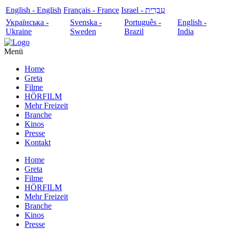
English - English
Français - France
עִבְרִית - Israel
Українська -
Svenska -
Português -
English -
Ukraine
Sweden
Brazil
India
Menü
Home
Greta
Filme
HÖRFILM
Mehr Freizeit
Branche
Kinos
Presse
Kontakt
Home
Greta
Filme
HÖRFILM
Mehr Freizeit
Branche
Kinos
Presse