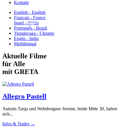
Kontakt
English - English
Français - France
עִבְרִית - Israel
Português - Brazil
Українська - Ukraine
Englis - India
Multilingual
Aktuelle Filme
für Alle
mit GRETA
Allegro Pastell
Autorin Tanja und Webdesigner Jerome, beide Mitte 30, haben
sich...
Infos & Trailer →