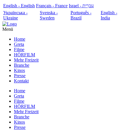
English - English
Français - France
עִבְרִית - Israel
Українська -
Svenska -
Português -
English -
Ukraine
Sweden
Brazil
India
Menü
Home
Greta
Filme
HÖRFILM
Mehr Freizeit
Branche
Kinos
Presse
Kontakt
Home
Greta
Filme
HÖRFILM
Mehr Freizeit
Branche
Kinos
Presse