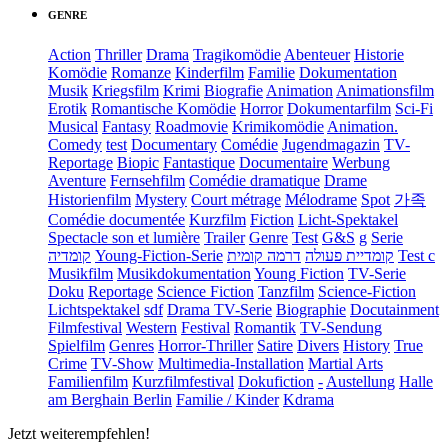
GENRE
Action
Thriller
Drama
Tragikomödie
Abenteuer
Historie
Komödie
Romanze
Kinderfilm
Familie
Dokumentation
Musik
Kriegsfilm
Krimi
Biografie
Animation
Animationsfilm
Erotik
Romantische Komödie
Horror
Dokumentarfilm
Sci-Fi
Musical
Fantasy
Roadmovie
Krimikomödie
Animation.
Comedy
test
Documentary
Comédie
Jugendmagazin
TV-
Reportage
Biopic
Fantastique
Documentaire
Werbung
Aventure
Fernsehfilm
Comédie dramatique
Drame
Historienfilm
Mystery
Court métrage
Mélodrame
Spot
가족
Comédie documentée
Kurzfilm
Fiction
Licht-Spektakel
Spectacle son et lumière
Trailer
Genre
Test
G&S
g
Serie
קומדיה
Young-Fiction-Serie
דרמה קומית
קומדיית פעולה
Test c
Musikfilm
Musikdokumentation
Young Fiction
TV-Serie
Doku
Reportage
Science Fiction
Tanzfilm
Science-Fiction
Lichtspektakel
sdf
Drama TV-Serie
Biographie
Docutainment
Filmfestival
Western
Festival
Romantik
TV-Sendung
Spielfilm
Genres
Horror-Thriller
Satire
Divers
History
True
Crime
TV-Show
Multimedia-Installation
Martial Arts
Familienfilm
Kurzfilmfestival
Dokufiction
-
Austellung
Halle
am Berghain Berlin
Familie / Kinder
Kdrama
Jetzt weiterempfehlen!