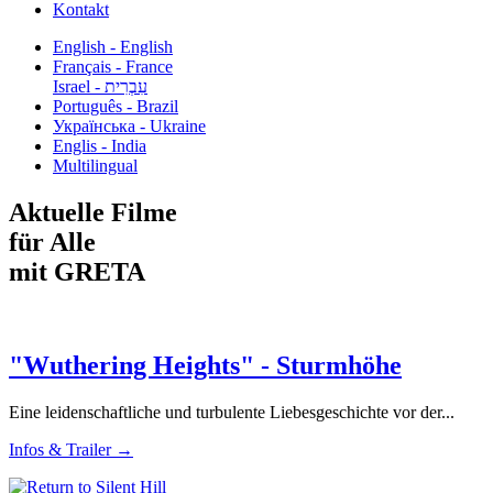
Kontakt
English - English
Français - France
עִבְרִית - Israel
Português - Brazil
Українська - Ukraine
Englis - India
Multilingual
Aktuelle Filme
für Alle
mit GRETA
"Wuthering Heights" - Sturmhöhe
Eine leidenschaftliche und turbulente Liebesgeschichte vor der...
Infos & Trailer →