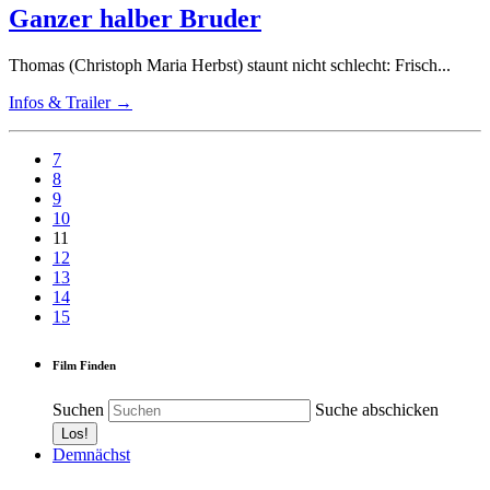
Ganzer halber Bruder
Thomas (Christoph Maria Herbst) staunt nicht schlecht: Frisch...
Infos & Trailer →
7
8
9
10
11
12
13
14
15
Film Finden
Suchen
Suche abschicken
Demnächst