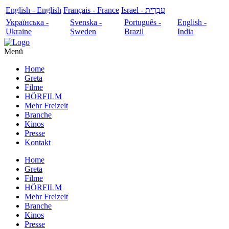
English - English
Français - France
עִבְרִית - Israel
Українська -
Svenska -
Português -
English -
Ukraine
Sweden
Brazil
India
Menü
Home
Greta
Filme
HÖRFILM
Mehr Freizeit
Branche
Kinos
Presse
Kontakt
Home
Greta
Filme
HÖRFILM
Mehr Freizeit
Branche
Kinos
Presse