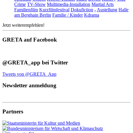
Crime
TV-Show
Multimedia-Installation
Martial Arts
Familienfilm
Kurzfilmfestival
Dokufiction
-
Austellung
Halle
am Berghain Berlin
Familie / Kinder
Kdrama
Jetzt weiterempfehlen!
GRETA auf Facebook
@GRETA_app bei Twitter
Tweets von @GRETA_App
Newsletter anmeldung
Partners