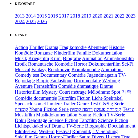
KINOSTART
2013
2014
2015
2016
2017
2018
2019
2020
2021
2022
2023
2024
2025
2026
GENRE
Action
Thriller
Drama
Tragikomödie
Abenteuer
Historie
Komödie
Romanze
Kinderfilm
Familie
Dokumentation
Musik
Kriegsfilm
Krimi
Biografie
Animation
Animationsfilm
Erotik
Romantische Komödie
Horror
Dokumentarfilm
Sci-Fi
Musical
Fantasy
Roadmovie
Krimikomödie
Animation.
Comedy
test
Documentary
Comédie
Jugendmagazin
TV-
Reportage
Biopic
Fantastique
Documentaire
Werbung
Aventure
Fernsehfilm
Comédie dramatique
Drame
Historienfilm
Mystery
Court métrage
Mélodrame
Spot
가족
Comédie documentée
Kurzfilm
Fiction
Licht-Spektakel
Spectacle son et lumière
Trailer
Genre
Test
G&S
g
Serie
קומדיה
Young-Fiction-Serie
דרמה קומית
קומדיית פעולה
Test c
Musikfilm
Musikdokumentation
Young Fiction
TV-Serie
Doku
Reportage
Science Fiction
Tanzfilm
Science-Fiction
Lichtspektakel
sdf
Drama TV-Serie
Biographie
Docutainment
Filmfestival
Western
Festival
Romantik
TV-Sendung
Spielfilm
Genres
Horror-Thriller
Satire
Divers
History
True