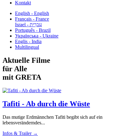
Kontakt
English - English
Français - France
עִבְרִית - Israel
Português - Brazil
Українська - Ukraine
Englis - India
Multilingual
Aktuelle Filme
für Alle
mit GRETA
Tafiti - Ab durch die Wüste
Das mutige Erdmännchen Tafiti begibt sich auf ein
lebensveränderndes...
Infos & Trailer →