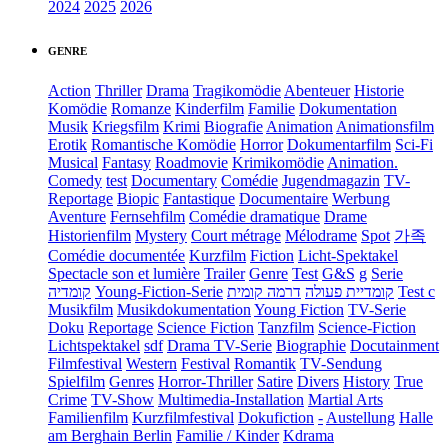
2024
2025
2026
GENRE
Action
Thriller
Drama
Tragikomödie
Abenteuer
Historie
Komödie
Romanze
Kinderfilm
Familie
Dokumentation
Musik
Kriegsfilm
Krimi
Biografie
Animation
Animationsfilm
Erotik
Romantische Komödie
Horror
Dokumentarfilm
Sci-Fi
Musical
Fantasy
Roadmovie
Krimikomödie
Animation.
Comedy
test
Documentary
Comédie
Jugendmagazin
TV-
Reportage
Biopic
Fantastique
Documentaire
Werbung
Aventure
Fernsehfilm
Comédie dramatique
Drame
Historienfilm
Mystery
Court métrage
Mélodrame
Spot
가족
Comédie documentée
Kurzfilm
Fiction
Licht-Spektakel
Spectacle son et lumière
Trailer
Genre
Test
G&S
g
Serie
קומדיה
Young-Fiction-Serie
דרמה קומית
קומדיית פעולה
Test c
Musikfilm
Musikdokumentation
Young Fiction
TV-Serie
Doku
Reportage
Science Fiction
Tanzfilm
Science-Fiction
Lichtspektakel
sdf
Drama TV-Serie
Biographie
Docutainment
Filmfestival
Western
Festival
Romantik
TV-Sendung
Spielfilm
Genres
Horror-Thriller
Satire
Divers
History
True
Crime
TV-Show
Multimedia-Installation
Martial Arts
Familienfilm
Kurzfilmfestival
Dokufiction
-
Austellung
Halle
am Berghain Berlin
Familie / Kinder
Kdrama