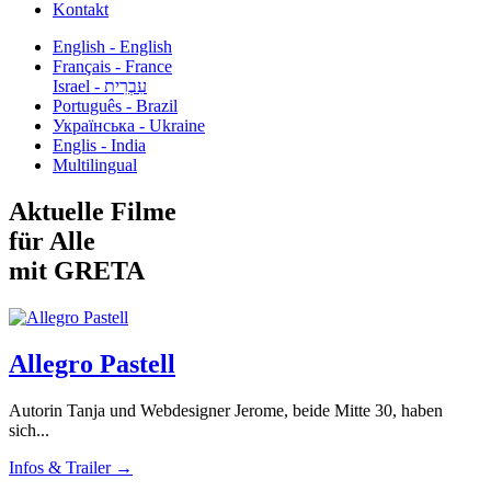
Kontakt
English - English
Français - France
עִבְרִית - Israel
Português - Brazil
Українська - Ukraine
Englis - India
Multilingual
Aktuelle Filme
für Alle
mit GRETA
Allegro Pastell
Autorin Tanja und Webdesigner Jerome, beide Mitte 30, haben
sich...
Infos & Trailer →