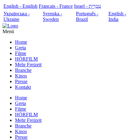
English - English
Français - France
עִבְרִית - Israel
Українська -
Svenska -
Português -
English -
Ukraine
Sweden
Brazil
India
Menü
Home
Greta
Filme
HÖRFILM
Mehr Freizeit
Branche
Kinos
Presse
Kontakt
Home
Greta
Filme
HÖRFILM
Mehr Freizeit
Branche
Kinos
Presse