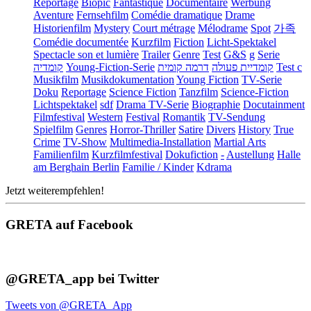
Reportage
Biopic
Fantastique
Documentaire
Werbung
Aventure
Fernsehfilm
Comédie dramatique
Drame
Historienfilm
Mystery
Court métrage
Mélodrame
Spot
가족
Comédie documentée
Kurzfilm
Fiction
Licht-Spektakel
Spectacle son et lumière
Trailer
Genre
Test
G&S
g
Serie
קומדיה
Young-Fiction-Serie
דרמה קומית
קומדיית פעולה
Test c
Musikfilm
Musikdokumentation
Young Fiction
TV-Serie
Doku
Reportage
Science Fiction
Tanzfilm
Science-Fiction
Lichtspektakel
sdf
Drama TV-Serie
Biographie
Docutainment
Filmfestival
Western
Festival
Romantik
TV-Sendung
Spielfilm
Genres
Horror-Thriller
Satire
Divers
History
True
Crime
TV-Show
Multimedia-Installation
Martial Arts
Familienfilm
Kurzfilmfestival
Dokufiction
-
Austellung
Halle
am Berghain Berlin
Familie / Kinder
Kdrama
Jetzt weiterempfehlen!
GRETA auf Facebook
@GRETA_app bei Twitter
Tweets von @GRETA_App