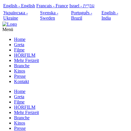
English - English
Français - France
עִבְרִית - Israel
Українська -
Svenska -
Português -
English -
Ukraine
Sweden
Brazil
India
Menü
Home
Greta
Filme
HÖRFILM
Mehr Freizeit
Branche
Kinos
Presse
Kontakt
Home
Greta
Filme
HÖRFILM
Mehr Freizeit
Branche
Kinos
Presse