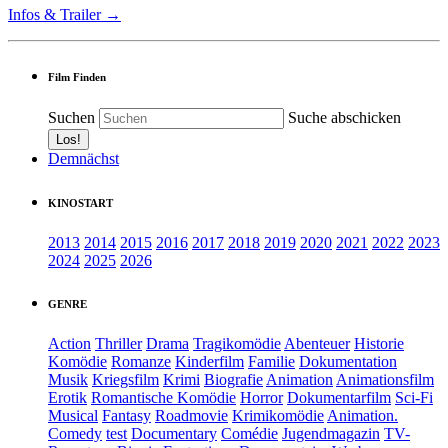
Infos & Trailer →
Film Finden
Suchen
Suche abschicken
Demnächst
KINOSTART
2013
2014
2015
2016
2017
2018
2019
2020
2021
2022
2023
2024
2025
2026
GENRE
Action
Thriller
Drama
Tragikomödie
Abenteuer
Historie
Komödie
Romanze
Kinderfilm
Familie
Dokumentation
Musik
Kriegsfilm
Krimi
Biografie
Animation
Animationsfilm
Erotik
Romantische Komödie
Horror
Dokumentarfilm
Sci-Fi
Musical
Fantasy
Roadmovie
Krimikomödie
Animation.
Comedy
test
Documentary
Comédie
Jugendmagazin
TV-