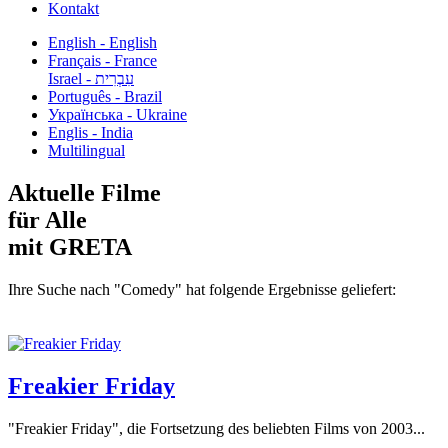
Kontakt
English - English
Français - France
עִבְרִית - Israel
Português - Brazil
Українська - Ukraine
Englis - India
Multilingual
Aktuelle Filme
für Alle
mit GRETA
Ihre Suche nach "Comedy" hat folgende Ergebnisse geliefert:
Freakier Friday
"Freakier Friday", die Fortsetzung des beliebten Films von 2003...