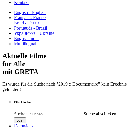
Kontakt
English - English
Français - France
עִבְרִית - Israel
Português - Brazil
Українська - Ukraine
Englis - India
Multilingual
Aktuelle Filme
für Alle
mit GRETA
Es wurde für die Suche nach "2019 :: Documentaire" kein Ergebnis
gefunden!
Film Finden
Suchen
Suche abschicken
Demnächst