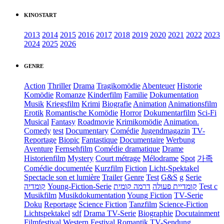
KINOSTART
2013
2014
2015
2016
2017
2018
2019
2020
2021
2022
2023
2024
2025
2026
GENRE
Action
Thriller
Drama
Tragikomödie
Abenteuer
Historie
Komödie
Romanze
Kinderfilm
Familie
Dokumentation
Musik
Kriegsfilm
Krimi
Biografie
Animation
Animationsfilm
Erotik
Romantische Komödie
Horror
Dokumentarfilm
Sci-Fi
Musical
Fantasy
Roadmovie
Krimikomödie
Animation.
Comedy
test
Documentary
Comédie
Jugendmagazin
TV-
Reportage
Biopic
Fantastique
Documentaire
Werbung
Aventure
Fernsehfilm
Comédie dramatique
Drame
Historienfilm
Mystery
Court métrage
Mélodrame
Spot
가족
Comédie documentée
Kurzfilm
Fiction
Licht-Spektakel
Spectacle son et lumière
Trailer
Genre
Test
G&S
g
Serie
קומדיה
Young-Fiction-Serie
דרמה קומית
קומדיית פעולה
Test c
Musikfilm
Musikdokumentation
Young Fiction
TV-Serie
Doku
Reportage
Science Fiction
Tanzfilm
Science-Fiction
Lichtspektakel
sdf
Drama TV-Serie
Biographie
Docutainment
Filmfestival
Western
Festival
Romantik
TV-Sendung