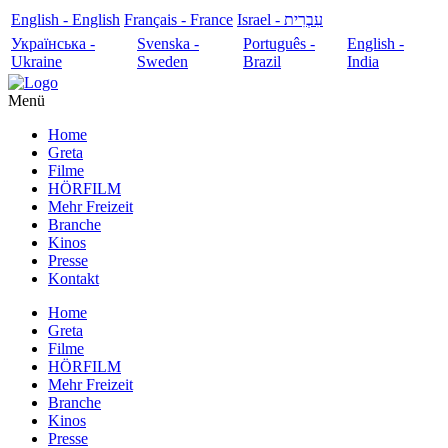
English - English
Français - France
עִבְרִית - Israel
Українська -
Svenska -
Português -
English -
Ukraine
Sweden
Brazil
India
Menü
Home
Greta
Filme
HÖRFILM
Mehr Freizeit
Branche
Kinos
Presse
Kontakt
Home
Greta
Filme
HÖRFILM
Mehr Freizeit
Branche
Kinos
Presse