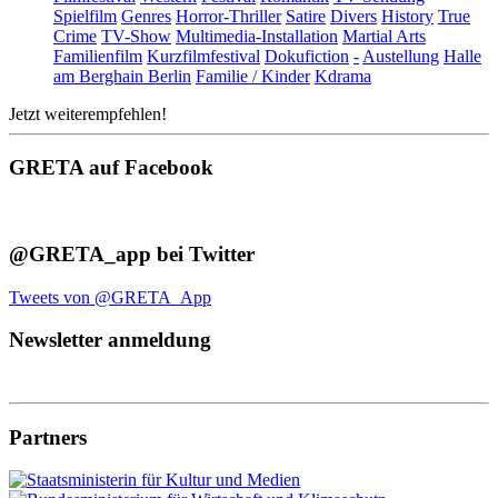
Spielfilm
Genres
Horror-Thriller
Satire
Divers
History
True
Crime
TV-Show
Multimedia-Installation
Martial Arts
Familienfilm
Kurzfilmfestival
Dokufiction
-
Austellung
Halle
am Berghain Berlin
Familie / Kinder
Kdrama
Jetzt weiterempfehlen!
GRETA auf Facebook
@GRETA_app bei Twitter
Tweets von @GRETA_App
Newsletter anmeldung
Partners