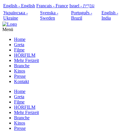
English - English
Français - France
עִבְרִית - Israel
Українська -
Svenska -
Português -
English -
Ukraine
Sweden
Brazil
India
Menü
Home
Greta
Filme
HÖRFILM
Mehr Freizeit
Branche
Kinos
Presse
Kontakt
Home
Greta
Filme
HÖRFILM
Mehr Freizeit
Branche
Kinos
Presse