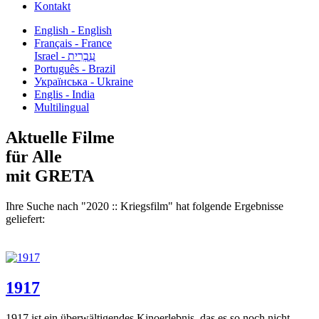
Kontakt
English - English
Français - France
עִבְרִית - Israel
Português - Brazil
Українська - Ukraine
Englis - India
Multilingual
Aktuelle Filme
für Alle
mit GRETA
Ihre Suche nach "2020 :: Kriegsfilm" hat folgende Ergebnisse
geliefert:
1917
1917 ist ein überwältigendes Kinoerlebnis, das es so noch nicht...