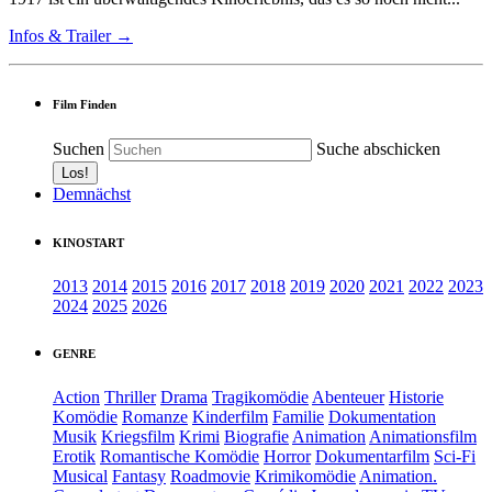
Infos & Trailer →
Film Finden
Suchen
Suche abschicken
Demnächst
KINOSTART
2013
2014
2015
2016
2017
2018
2019
2020
2021
2022
2023
2024
2025
2026
GENRE
Action
Thriller
Drama
Tragikomödie
Abenteuer
Historie
Komödie
Romanze
Kinderfilm
Familie
Dokumentation
Musik
Kriegsfilm
Krimi
Biografie
Animation
Animationsfilm
Erotik
Romantische Komödie
Horror
Dokumentarfilm
Sci-Fi
Musical
Fantasy
Roadmovie
Krimikomödie
Animation.