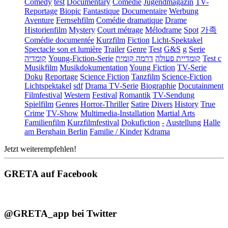
Comedy
test
Documentary
Comédie
Jugendmagazin
TV-
Reportage
Biopic
Fantastique
Documentaire
Werbung
Aventure
Fernsehfilm
Comédie dramatique
Drame
Historienfilm
Mystery
Court métrage
Mélodrame
Spot
가족
Comédie documentée
Kurzfilm
Fiction
Licht-Spektakel
Spectacle son et lumière
Trailer
Genre
Test
G&S
g
Serie
קומדיה
Young-Fiction-Serie
דרמה קומית
קומדיית פעולה
Test c
Musikfilm
Musikdokumentation
Young Fiction
TV-Serie
Doku
Reportage
Science Fiction
Tanzfilm
Science-Fiction
Lichtspektakel
sdf
Drama TV-Serie
Biographie
Docutainment
Filmfestival
Western
Festival
Romantik
TV-Sendung
Spielfilm
Genres
Horror-Thriller
Satire
Divers
History
True
Crime
TV-Show
Multimedia-Installation
Martial Arts
Familienfilm
Kurzfilmfestival
Dokufiction
-
Austellung
Halle
am Berghain Berlin
Familie / Kinder
Kdrama
Jetzt weiterempfehlen!
GRETA auf Facebook
@GRETA_app bei Twitter