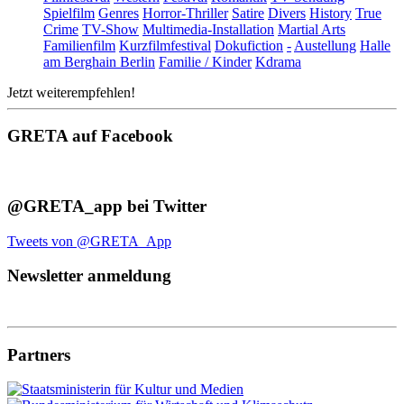
Spielfilm
Genres
Horror-Thriller
Satire
Divers
History
True
Crime
TV-Show
Multimedia-Installation
Martial Arts
Familienfilm
Kurzfilmfestival
Dokufiction
-
Austellung
Halle
am Berghain Berlin
Familie / Kinder
Kdrama
Jetzt weiterempfehlen!
GRETA auf Facebook
@GRETA_app bei Twitter
Tweets von @GRETA_App
Newsletter anmeldung
Partners