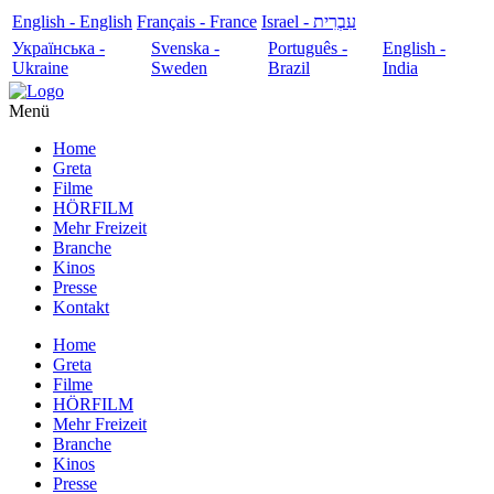
English - English
Français - France
עִבְרִית - Israel
Українська -
Svenska -
Português -
English -
Ukraine
Sweden
Brazil
India
Menü
Home
Greta
Filme
HÖRFILM
Mehr Freizeit
Branche
Kinos
Presse
Kontakt
Home
Greta
Filme
HÖRFILM
Mehr Freizeit
Branche
Kinos
Presse