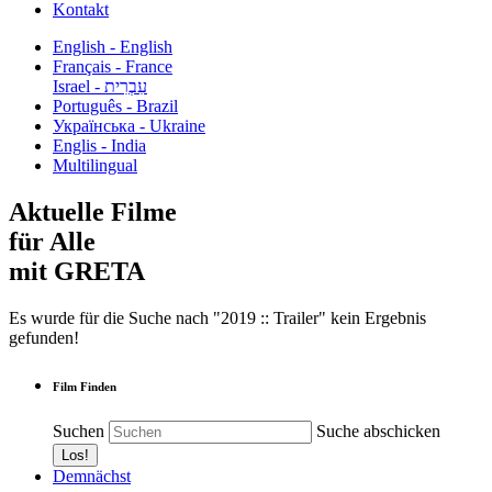
Kontakt
English - English
Français - France
עִבְרִית - Israel
Português - Brazil
Українська - Ukraine
Englis - India
Multilingual
Aktuelle Filme
für Alle
mit GRETA
Es wurde für die Suche nach "2019 :: Trailer" kein Ergebnis
gefunden!
Film Finden
Suchen
Suche abschicken
Demnächst