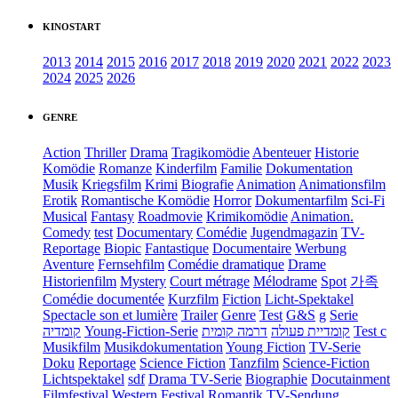
KINOSTART
2013
2014
2015
2016
2017
2018
2019
2020
2021
2022
2023
2024
2025
2026
GENRE
Action
Thriller
Drama
Tragikomödie
Abenteuer
Historie
Komödie
Romanze
Kinderfilm
Familie
Dokumentation
Musik
Kriegsfilm
Krimi
Biografie
Animation
Animationsfilm
Erotik
Romantische Komödie
Horror
Dokumentarfilm
Sci-Fi
Musical
Fantasy
Roadmovie
Krimikomödie
Animation.
Comedy
test
Documentary
Comédie
Jugendmagazin
TV-
Reportage
Biopic
Fantastique
Documentaire
Werbung
Aventure
Fernsehfilm
Comédie dramatique
Drame
Historienfilm
Mystery
Court métrage
Mélodrame
Spot
가족
Comédie documentée
Kurzfilm
Fiction
Licht-Spektakel
Spectacle son et lumière
Trailer
Genre
Test
G&S
g
Serie
קומדיה
Young-Fiction-Serie
דרמה קומית
קומדיית פעולה
Test c
Musikfilm
Musikdokumentation
Young Fiction
TV-Serie
Doku
Reportage
Science Fiction
Tanzfilm
Science-Fiction
Lichtspektakel
sdf
Drama TV-Serie
Biographie
Docutainment
Filmfestival
Western
Festival
Romantik
TV-Sendung