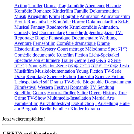
Action
Thriller
Drama
Tragikomödie
Abenteuer
Historie
Komödie
Romanze
Kinderfilm
Familie
Dokumentation
Musik
Kriegsfilm
Krimi
Biografie
Animation
Animationsfilm
Erotik
Romantische Komödie
Horror
Dokumentarfilm
Sci-Fi
Musical
Fantasy
Roadmovie
Krimikomödie
Animation.
Comedy
test
Documentary
Comédie
Jugendmagazin
TV-
Reportage
Biopic
Fantastique
Documentaire
Werbung
Aventure
Fernsehfilm
Comédie dramatique
Drame
Historienfilm
Mystery
Court métrage
Mélodrame
Spot
가족
Comédie documentée
Kurzfilm
Fiction
Licht-Spektakel
Spectacle son et lumière
Trailer
Genre
Test
G&S
g
Serie
קומדיה
Young-Fiction-Serie
דרמה קומית
קומדיית פעולה
Test c
Musikfilm
Musikdokumentation
Young Fiction
TV-Serie
Doku
Reportage
Science Fiction
Tanzfilm
Science-Fiction
Lichtspektakel
sdf
Drama TV-Serie
Biographie
Docutainment
Filmfestival
Western
Festival
Romantik
TV-Sendung
Spielfilm
Genres
Horror-Thriller
Satire
Divers
History
True
Crime
TV-Show
Multimedia-Installation
Martial Arts
Familienfilm
Kurzfilmfestival
Dokufiction
-
Austellung
Halle
am Berghain Berlin
Familie / Kinder
Kdrama
Jetzt weiterempfehlen!
GRETA auf Facebook