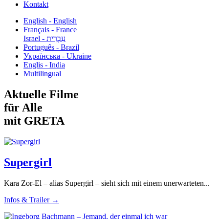
Kontakt
English - English
Français - France
עִבְרִית - Israel
Português - Brazil
Українська - Ukraine
Englis - India
Multilingual
Aktuelle Filme
für Alle
mit GRETA
Supergirl
Kara Zor-El – alias Supergirl – sieht sich mit einem unerwarteten...
Infos & Trailer →