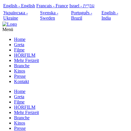
English - English
Français - France
עִבְרִית - Israel
Українська -
Svenska -
Português -
English -
Ukraine
Sweden
Brazil
India
Menü
Home
Greta
Filme
HÖRFILM
Mehr Freizeit
Branche
Kinos
Presse
Kontakt
Home
Greta
Filme
HÖRFILM
Mehr Freizeit
Branche
Kinos
Presse