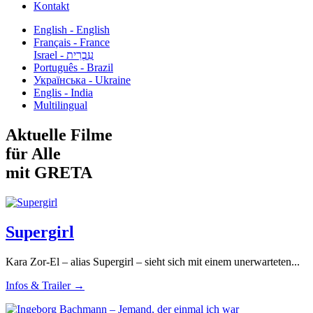
Kontakt
English - English
Français - France
עִבְרִית - Israel
Português - Brazil
Українська - Ukraine
Englis - India
Multilingual
Aktuelle Filme
für Alle
mit GRETA
Supergirl
Kara Zor-El – alias Supergirl – sieht sich mit einem unerwarteten...
Infos & Trailer →