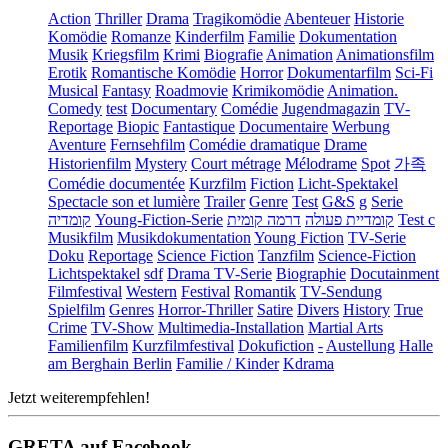
Action
Thriller
Drama
Tragikomödie
Abenteuer
Historie
Komödie
Romanze
Kinderfilm
Familie
Dokumentation
Musik
Kriegsfilm
Krimi
Biografie
Animation
Animationsfilm
Erotik
Romantische Komödie
Horror
Dokumentarfilm
Sci-Fi
Musical
Fantasy
Roadmovie
Krimikomödie
Animation.
Comedy
test
Documentary
Comédie
Jugendmagazin
TV-
Reportage
Biopic
Fantastique
Documentaire
Werbung
Aventure
Fernsehfilm
Comédie dramatique
Drame
Historienfilm
Mystery
Court métrage
Mélodrame
Spot
가족
Comédie documentée
Kurzfilm
Fiction
Licht-Spektakel
Spectacle son et lumière
Trailer
Genre
Test
G&S
g
Serie
קומדיה
Young-Fiction-Serie
דרמה קומית
קומדיית פעולה
Test c
Musikfilm
Musikdokumentation
Young Fiction
TV-Serie
Doku
Reportage
Science Fiction
Tanzfilm
Science-Fiction
Lichtspektakel
sdf
Drama TV-Serie
Biographie
Docutainment
Filmfestival
Western
Festival
Romantik
TV-Sendung
Spielfilm
Genres
Horror-Thriller
Satire
Divers
History
True
Crime
TV-Show
Multimedia-Installation
Martial Arts
Familienfilm
Kurzfilmfestival
Dokufiction
-
Austellung
Halle
am Berghain Berlin
Familie / Kinder
Kdrama
Jetzt weiterempfehlen!
GRETA auf Facebook