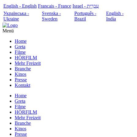
English - English
Français - France
עִבְרִית - Israel
Українська -
Svenska -
Português -
English -
Ukraine
Sweden
Brazil
India
Menü
Home
Greta
Filme
HÖRFILM
Mehr Freizeit
Branche
Kinos
Presse
Kontakt
Home
Greta
Filme
HÖRFILM
Mehr Freizeit
Branche
Kinos
Presse