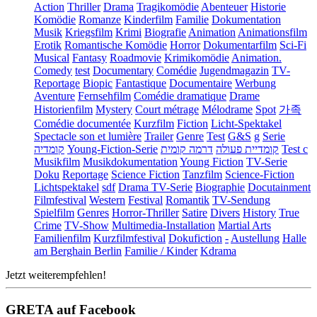
Action
Thriller
Drama
Tragikomödie
Abenteuer
Historie
Komödie
Romanze
Kinderfilm
Familie
Dokumentation
Musik
Kriegsfilm
Krimi
Biografie
Animation
Animationsfilm
Erotik
Romantische Komödie
Horror
Dokumentarfilm
Sci-Fi
Musical
Fantasy
Roadmovie
Krimikomödie
Animation.
Comedy
test
Documentary
Comédie
Jugendmagazin
TV-
Reportage
Biopic
Fantastique
Documentaire
Werbung
Aventure
Fernsehfilm
Comédie dramatique
Drame
Historienfilm
Mystery
Court métrage
Mélodrame
Spot
가족
Comédie documentée
Kurzfilm
Fiction
Licht-Spektakel
Spectacle son et lumière
Trailer
Genre
Test
G&S
g
Serie
קומדיה
Young-Fiction-Serie
דרמה קומית
קומדיית פעולה
Test c
Musikfilm
Musikdokumentation
Young Fiction
TV-Serie
Doku
Reportage
Science Fiction
Tanzfilm
Science-Fiction
Lichtspektakel
sdf
Drama TV-Serie
Biographie
Docutainment
Filmfestival
Western
Festival
Romantik
TV-Sendung
Spielfilm
Genres
Horror-Thriller
Satire
Divers
History
True
Crime
TV-Show
Multimedia-Installation
Martial Arts
Familienfilm
Kurzfilmfestival
Dokufiction
-
Austellung
Halle
am Berghain Berlin
Familie / Kinder
Kdrama
Jetzt weiterempfehlen!
GRETA auf Facebook