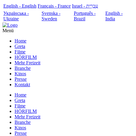
English - English
Français - France
עִבְרִית - Israel
Українська -
Svenska -
Português -
English -
Ukraine
Sweden
Brazil
India
Menü
Home
Greta
Filme
HÖRFILM
Mehr Freizeit
Branche
Kinos
Presse
Kontakt
Home
Greta
Filme
HÖRFILM
Mehr Freizeit
Branche
Kinos
Presse