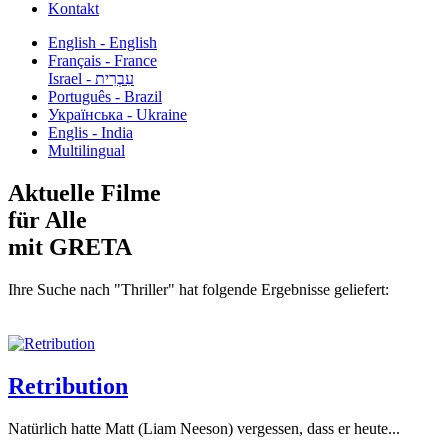
Kontakt
English - English
Français - France
עִבְרִית - Israel
Português - Brazil
Українська - Ukraine
Englis - India
Multilingual
Aktuelle Filme
für Alle
mit GRETA
Ihre Suche nach "Thriller" hat folgende Ergebnisse geliefert:
Retribution
Natürlich hatte Matt (Liam Neeson) vergessen, dass er heute...