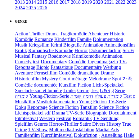
2013
2014
2015
2016
2017
2018
2019
2020
2021
2022
2023
2024
2025
2026
GENRE
Action
Thriller
Drama
Tragikomödie
Abenteuer
Historie
Komödie
Romanze
Kinderfilm
Familie
Dokumentation
Musik
Kriegsfilm
Krimi
Biografie
Animation
Animationsfilm
Erotik
Romantische Komödie
Horror
Dokumentarfilm
Sci-Fi
Musical
Fantasy
Roadmovie
Krimikomödie
Animation.
Comedy
test
Documentary
Comédie
Jugendmagazin
TV-
Reportage
Biopic
Fantastique
Documentaire
Werbung
Aventure
Fernsehfilm
Comédie dramatique
Drame
Historienfilm
Mystery
Court métrage
Mélodrame
Spot
가족
Comédie documentée
Kurzfilm
Fiction
Licht-Spektakel
Spectacle son et lumière
Trailer
Genre
Test
G&S
g
Serie
קומדיה
Young-Fiction-Serie
דרמה קומית
קומדיית פעולה
Test c
Musikfilm
Musikdokumentation
Young Fiction
TV-Serie
Doku
Reportage
Science Fiction
Tanzfilm
Science-Fiction
Lichtspektakel
sdf
Drama TV-Serie
Biographie
Docutainment
Filmfestival
Western
Festival
Romantik
TV-Sendung
Spielfilm
Genres
Horror-Thriller
Satire
Divers
History
True
Crime
TV-Show
Multimedia-Installation
Martial Arts
Familienfilm
Kurzfilmfestival
Dokufiction
-
Austellung
Halle