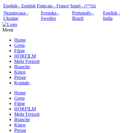
English - English
Français - France
עִבְרִית - Israel
Українська -
Svenska -
Português -
English -
Ukraine
Sweden
Brazil
India
Menü
Home
Greta
Filme
HÖRFILM
Mehr Freizeit
Branche
Kinos
Presse
Kontakt
Home
Greta
Filme
HÖRFILM
Mehr Freizeit
Branche
Kinos
Presse