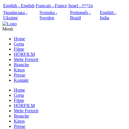
English - English
Français - France
עִבְרִית - Israel
Українська -
Svenska -
Português -
English -
Ukraine
Sweden
Brazil
India
Menü
Home
Greta
Filme
HÖRFILM
Mehr Freizeit
Branche
Kinos
Presse
Kontakt
Home
Greta
Filme
HÖRFILM
Mehr Freizeit
Branche
Kinos
Presse