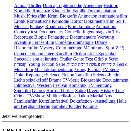
Action
Thriller
Drama
Tragikomödie
Abenteuer
Historie
Komödie
Romanze
Kinderfilm
Familie
Dokumentation
Musik
Kriegsfilm
Krimi
Biografie
Animation
Animationsfilm
Erotik
Romantische Komödie
Horror
Dokumentarfilm
Sci-Fi
Musical
Fantasy
Roadmovie
Krimikomödie
Animation.
Comedy
test
Documentary
Comédie
Jugendmagazin
TV-
Reportage
Biopic
Fantastique
Documentaire
Werbung
Aventure
Fernsehfilm
Comédie dramatique
Drame
Historienfilm
Mystery
Court métrage
Mélodrame
Spot
가족
Comédie documentée
Kurzfilm
Fiction
Licht-Spektakel
Spectacle son et lumière
Trailer
Genre
Test
G&S
g
Serie
קומדיה
Young-Fiction-Serie
דרמה קומית
קומדיית פעולה
Test c
Musikfilm
Musikdokumentation
Young Fiction
TV-Serie
Doku
Reportage
Science Fiction
Tanzfilm
Science-Fiction
Lichtspektakel
sdf
Drama TV-Serie
Biographie
Docutainment
Filmfestival
Western
Festival
Romantik
TV-Sendung
Spielfilm
Genres
Horror-Thriller
Satire
Divers
History
True
Crime
TV-Show
Multimedia-Installation
Martial Arts
Familienfilm
Kurzfilmfestival
Dokufiction
-
Austellung
Halle
am Berghain Berlin
Familie / Kinder
Kdrama
Jetzt weiterempfehlen!
GRETA auf Facebook