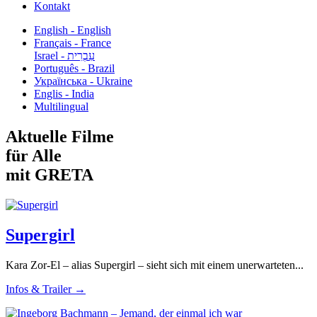
Kontakt
English - English
Français - France
עִבְרִית - Israel
Português - Brazil
Українська - Ukraine
Englis - India
Multilingual
Aktuelle Filme
für Alle
mit GRETA
Supergirl
Kara Zor-El – alias Supergirl – sieht sich mit einem unerwarteten...
Infos & Trailer →