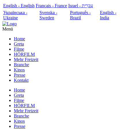
English - English
Français - France
עִבְרִית - Israel
Українська -
Svenska -
Português -
English -
Ukraine
Sweden
Brazil
India
Menü
Home
Greta
Filme
HÖRFILM
Mehr Freizeit
Branche
Kinos
Presse
Kontakt
Home
Greta
Filme
HÖRFILM
Mehr Freizeit
Branche
Kinos
Presse