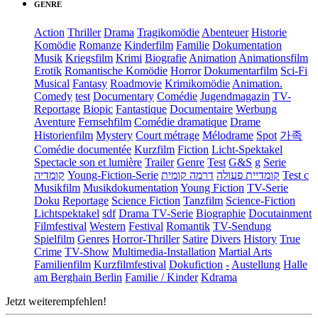
GENRE
Action
Thriller
Drama
Tragikomödie
Abenteuer
Historie
Komödie
Romanze
Kinderfilm
Familie
Dokumentation
Musik
Kriegsfilm
Krimi
Biografie
Animation
Animationsfilm
Erotik
Romantische Komödie
Horror
Dokumentarfilm
Sci-Fi
Musical
Fantasy
Roadmovie
Krimikomödie
Animation.
Comedy
test
Documentary
Comédie
Jugendmagazin
TV-
Reportage
Biopic
Fantastique
Documentaire
Werbung
Aventure
Fernsehfilm
Comédie dramatique
Drame
Historienfilm
Mystery
Court métrage
Mélodrame
Spot
가족
Comédie documentée
Kurzfilm
Fiction
Licht-Spektakel
Spectacle son et lumière
Trailer
Genre
Test
G&S
g
Serie
קומדיה
Young-Fiction-Serie
דרמה קומית
קומדיית פעולה
Test c
Musikfilm
Musikdokumentation
Young Fiction
TV-Serie
Doku
Reportage
Science Fiction
Tanzfilm
Science-Fiction
Lichtspektakel
sdf
Drama TV-Serie
Biographie
Docutainment
Filmfestival
Western
Festival
Romantik
TV-Sendung
Spielfilm
Genres
Horror-Thriller
Satire
Divers
History
True
Crime
TV-Show
Multimedia-Installation
Martial Arts
Familienfilm
Kurzfilmfestival
Dokufiction
-
Austellung
Halle
am Berghain Berlin
Familie / Kinder
Kdrama
Jetzt weiterempfehlen!