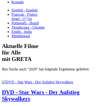
Kontakt
English - English
Français - France
עִבְרִית - Israel
Português - Brazil
Українська - Ukraine
Englis - India
Multilingual
Aktuelle Filme
für Alle
mit GRETA
Ihre Suche nach "2020" hat folgende Ergebnisse geliefert:
DVD - Star Wars - Der Aufstieg
Skywalkers